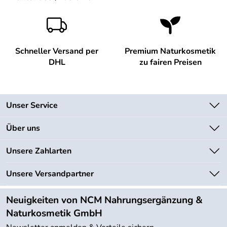
Schneller Versand per
Premium Naturkosmetik
DHL
zu fairen Preisen
Unser Service
Kontakt
Über uns
Newsletter
Unsere Bestseller
Unsere Zahlarten
Lieferbedingungen
Marken
Kundenlogin
Unsere Versandpartner
Neu
Angebote
Neuigkeiten von NCM Nahrungsergänzung &
Kundenbewertungen (754)
Naturkosmetik GmbH
4,9/5
*****