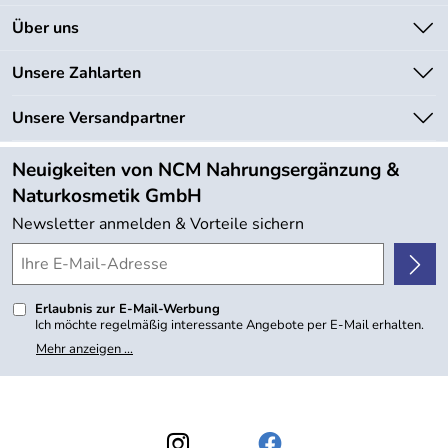
Kontakt
Über uns
Newsletter
Unsere Bestseller
Unsere Zahlarten
Lieferbedingungen
Marken
Kundenlogin
Unsere Versandpartner
Neu
Angebote
Neuigkeiten von NCM Nahrungsergänzung &
Kundenbewertungen (754)
Naturkosmetik GmbH
4,9/5
*****
Newsletter anmelden & Vorteile sichern
Erlaubnis zur E-Mail-Werbung
Ich möchte regelmäßig interessante Angebote per E-Mail erhalten.
Meine E-Mail-Adresse wird nicht an andere Unternehmen
Mehr anzeigen ...
weitergegeben. Zu statistischen Zwecken wird in anonymer Form
ausgewertet, welche Links im Newsletter geklickt werden. Dabei ist
nicht erkennbar, welche konkrete Person geklickt hat. Diese
Einwilligung zur Nutzung meiner E-Mail- Adresse für Werbezwecke
kann ich jederzeit mit Wirkung für die Zukunft widerrufen, indem ich
den Link "Abmelden" am Ende des Newsletters anklicke oder die
Option Newsletter im Mitgliederbereich deaktiviere. Die