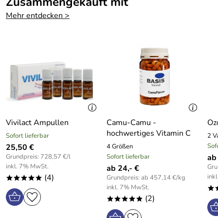
Zusammengekauft mit
VO (EG) Nr. 1169/2011.
Mehr entdecken >
Die angegebene empfohlene Verzehrmenge darf nicht
überschritten werden.
Aufbewahrung außerhalb der
Reichweite von kleinen Kindern.
Nahrungsergänzungsmittel sind kein Ersatz für eine
ausgewogene und abwechslungsreiche Ernährung sowie
einer gesunden Lebensweise.
Vivilact Ampullen
Camu-Camu -
Oz
hochwertiges Vitamin C
Inhaltsstoffe:
Sofort lieferbar
2 V
Sof
25,50 €
4 Größen
Zutaten pro Kapsel:
Quinoasprossen-Extrakt 230 mg.
Grundpreis: 728,57 €/l
Sofort lieferbar
ab
inkl. 7% MwSt.
Gru
ab 24,- €
Pflanzliche Kapselhülle: vegetarische
(4)
ink
Grundpreis: ab 457,14 €/kg
*****
Hydroxypropylmethylcellulose.
inkl. 7% MwSt.
*
(2)
*****