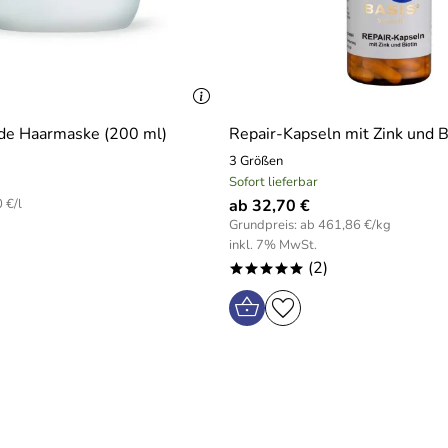
n und Schutz vor freien Radikalen, mit natürlichen Polypheno
in A, B1, B2 und B3 u. a.
eit und Haltevermögen steigerndes Aminosäure Protein.
 Haar vor Austrocknung.
nde Haarmaske (200 ml)
Repair-Kapseln mit Zink und B
, wirkungsvoll schützend gegen äußere Einflüsse.
3 Größen
Sofort lieferbar
ragenden pflegenden und glättenden Eigenschaften.
 €/l
ab 32,70 €
Grundpreis: ab 461,86 €/kg
ensiv und geben Geschmeidigkeit.
inkl. 7% MwSt.
(2)
*****
ber eine intensiv feuchtigkeitsspendende Wirkung.