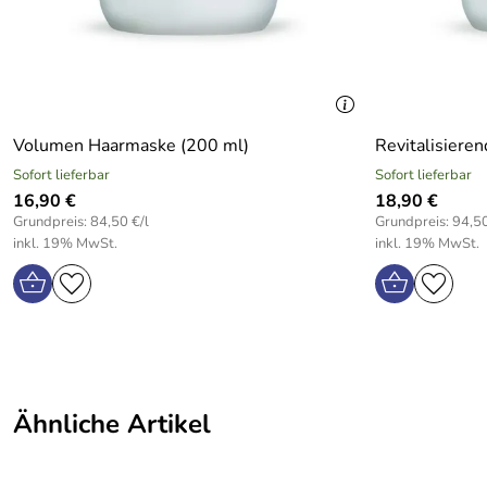
Regeneratio
Vielen Dank an NCM für den sehr guten Service.
Acaibeereenöl:
Zink, Vitam
Kaufdatum: 04.12.2017
Bewertungsdatum: 30.03.2018
Glutamin:
Belastbark
Mannitol:
schützt das
Volumen Haarmaske (200 ml)
Revitalisiere
Vitamin E:
Antioxidans
Sofort lieferbar
Sofort lieferbar
16,90 €
18,90 €
Omega-9-Fettsäure:
mit hervor
Grundpreis: 84,50 €/l
Grundpreis: 94,50
inkl. 19% MwSt.
inkl. 19% MwSt.
Macadamia- und Olivenöl:
nähren int
Reisproteine und Erythritol:
verfügen ü
Ähnliche Artikel