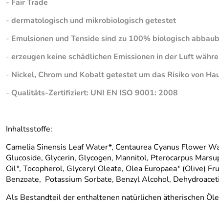
-
Fair Trade
-
dermatologisch und
mikrobiologisch getestet
-
Emulsionen und Tenside sind zu 100% biologisch abbaub
-
erzeugen keine schädlichen Emissionen in der Luft währ
-
Nickel, Chrom und Kobalt getestet um das Risiko von Ha
-
Qualitäts-Zertifiziert: UNI EN ISO 9001: 2008
Inhaltsstoffe:
Camelia Sinensis Leaf Water*, Centaurea Cyanus Flower Wat
Glucoside, Glycerin, Glycogen, Mannitol, Pterocarpus Marsu
Oil*, Tocopherol, Glyceryl Oleate, Olea Europaea* (Olive) Fru
Benzoate, Potassium Sorbate, Benzyl Alcohol, Dehydroacetic 
Als Bestandteil der enthaltenen natürlichen ätherischen Öl