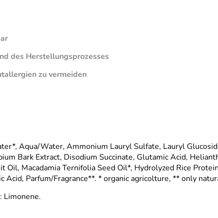
ar
end des Herstellungsprozesses
utallergien zu vermeiden
er*, Aqua/Water, Ammonium Lauryl Sulfate, Lauryl Glucoside,
pium Bark Extract, Disodium Succinate, Glutamic Acid, Heliant
it Oil, Macadamia Ternifolia Seed Oil*, Hydrolyzed Rice Protei
Acid, Parfum/Fragrance**. * organic agricolture, ** only nat
e: Limonene.