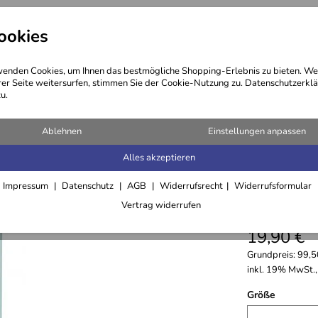
ookies
ng
Kosmetik
Öle
Haare
enden Cookies, um Ihnen das bestmögliche Shopping-Erlebnis zu bieten. We
rer Seite weitersurfen, stimmen Sie der Cookie-Nutzung zu. Datenschutzerklä
u.
Ablehnen
Einstellungen anpassen
Alles akzeptieren
Revitali
Impressum
Datenschutz
AGB
Widerrufsrecht
Widerrufsformular
5,0
Vertrag widerrufen
****
19,90 €
Grundpreis:
99,5
inkl. 19% MwSt.,
Größe