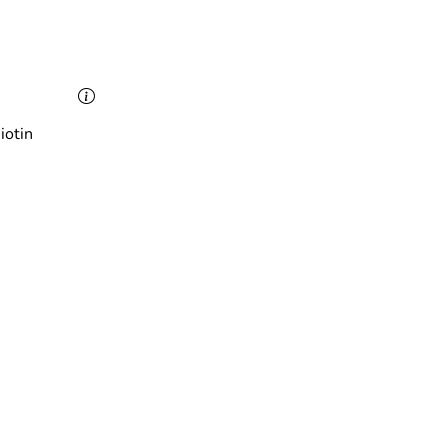
len wie Resveratrol, Kalium, Calcium, Magnesium, Kupfer,
iotin