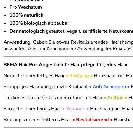
Pro Wachstum
100% natürlich
100% biologisch abbaubar
Dermatologisch getestet, vegan, zertifizierte Naturkosm
Anwendung:
Geben Sie etwas Revitalisierendes Haarshampo
ausspülen. Anschließend wird die Anwendung der Revitalis
BEMA Hair Pro: Abgestimmte Haarpflege für jedes Haar
Normales oder fettiges Haar
•
Purifying
•
Haarshampoo, Haa
Schuppiges Haar und gereizte Kopfhaut
•
Anti-Schuppen
•
H
Trockenes, strapaziertes oder coloriertes Haar
•
Aufbau
•
Ha
Sensibles oder feines Haar
•
Volumen
•
Haarshampoo, Haa
Brüchiges oder schütteres Haar
•
Revitalisierend
•
Haarsham