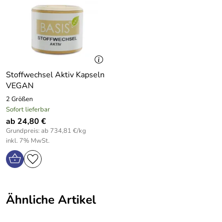
1
tragen bei zu einer normalen Funktion von
Pflanzliche Kapselhülle: vegetarische
Verdauungsenzymen,
Gisela
Hydroxypropylmethylcellulose.
*****
zu einem normalen Säure-Basen-Stoffwechsel,
Verifizierte Bewertung
zum Elektrolytgleichgewicht,
Sehr schnelle und gute Lieferung.
zu einer normalen Muskelfunktion,
Ich nehme seit längerer Zeit die Flohsamenkapseln hin
zum Schutz der Zellen vor oxydativem Stress
und wieder ein und bin mit der Wirkung sehr zufrieden.
Stoffwechsel Aktiv Kapseln
Ich leide von Zeit zu Zeit unter einem Damproblem und
VEGAN
Inhalt:
60 / 200 / 1.000 Kapseln
kann mir somit helfen.
2 Größen
Verzehrempfehlung:
Täglich 2 bis 6 Kapseln mit etwas
Kaufdatum: 17.06.2023
Sofort lieferbar
Wasser.
Bewertungsdatum: 29.06.2023
ab 24,80 €
Grundpreis: ab 734,81 €/kg
Tagesdosis:
Flohsamen 720 mg, Aloe Vera 150 mg,
hans
inkl. 7% MwSt.
*****
Klettenwurzel 150 mg, Zink 4,68 mg ( 46,8% RDA*),
Verifizierte Bewertung
Calcium 160 mg (20% RDA*), Magnesium 184,2 mg (49%
gut bekömmlich und hilfreich
RDA*)
.
Kaufdatum: 15.02.2019
*gemäß des empfohlenen Richtwerts.
Bewertungsdatum: 25.02.2019
Ähnliche Artikel
Die angegebene empfohlene Verzehrmenge darf nicht
m.
*****
überschritten werden. Aufbewahrung außerhalb der