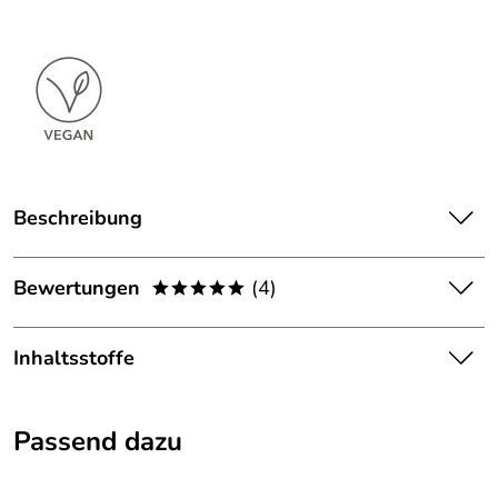
Beschreibung
FLOSAHMEN DARMREINIGER - Kapseln,
natürlicher,
schneller und sanfter Komplex mit 3-fach Wirkung.
Bewertungen
(4)
*****
Ideal geeignet auch bei sehr empfindlichem Magen und
5,0
*****
Darm. Sanft ausleitend, reinigend und aufbauend.
Inhaltsstoffe
5
Frei von Farb- und Konservierungsstoffen
Zutaten pro Kapsel:
Magnesiumcitrat (16% Mg) 184,7
4
Für Veganer geeignet
Passend dazu
mg, Calciumcitrat (21% Ca) 127 mg, Flohsamen 120 mg,
3
Laktose- und glutenfrei
Klettenwurzel 25 mg, Aloe Vera 25 mg, mikrokristalline
2
Mit Magnesium, Zink und Calcium,
Cellulose, Zinkgluconat (14,35% Zn) 5,43 mg.