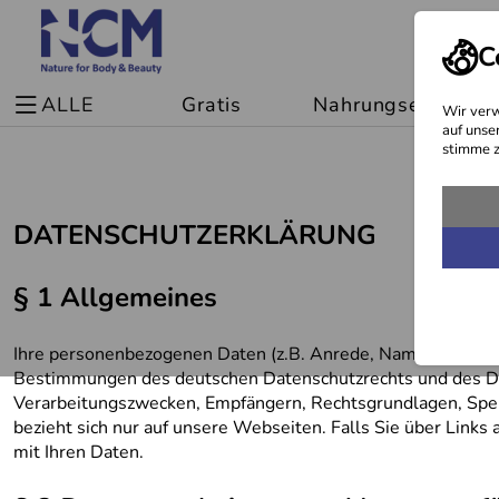
C
ALLE
Gratis
Nahrungsergänzu
Wir verw
auf unse
stimme z
DATENSCHUTZERKLÄRUNG
§ 1 Allgemeines
Ihre personenbezogenen Daten (z.B. Anrede, Name, Anschr
Bestimmungen des deutschen Datenschutzrechts und des Date
Verarbeitungszwecken, Empfängern, Rechtsgrundlagen, Speic
bezieht sich nur auf unsere Webseiten. Falls Sie über Links
mit Ihren Daten.