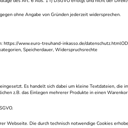
ndlage des Art. 6 Abs. 1 f) DSGVO erfolgt und nicht der Direk
ingegen ohne Angabe von Gründen jederzeit widersprechen.
: https://www.euro-treuhand-inkasso.de/datenschutz.htmlOD
rkategorien, Speicherdauer, Widerspruchsrechte
ngesetzt. Es handelt sich dabei um kleine Textdateien, die i
chen z.B. das Einlegen mehrerer Produkte in einen Warenkor
 DSGVO.
serer Webseite. Die durch technisch notwendige Cookies erhob