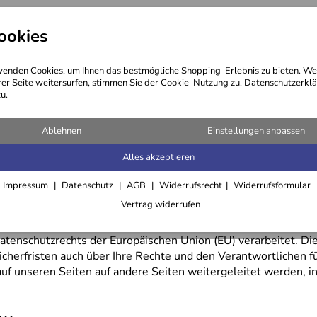
ookies
ng
Kosmetik
Öle
Haare
enden Cookies, um Ihnen das bestmögliche Shopping-Erlebnis zu bieten. We
rer Seite weitersurfen, stimmen Sie der Cookie-Nutzung zu. Datenschutzerklä
u.
Ablehnen
Einstellungen anpassen
Alles akzeptieren
Impressum
Datenschutz
AGB
Widerrufsrecht
Widerrufsformular
Vertrag widerrufen
ift, E-Mail-Adresse, Telefonnummer, Bankverbindung, Kredi
nschutzrechts der Europäischen Union (EU) verarbeitet. Die
herfristen auch über Ihre Rechte und den Verantwortlichen f
 auf unseren Seiten auf andere Seiten weitergeleitet werden, i