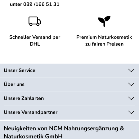
unter 089 /166 51 31
Schneller Versand per
Premium Naturkosmetik
DHL
zu fairen Preisen
Unser Service
Kontakt
Über uns
Newsletter
Unsere Bestseller
Unsere Zahlarten
Lieferbedingungen
Marken
Kundenlogin
Unsere Versandpartner
Neu
Angebote
Neuigkeiten von NCM Nahrungsergänzung &
Kundenbewertungen (754)
Naturkosmetik GmbH