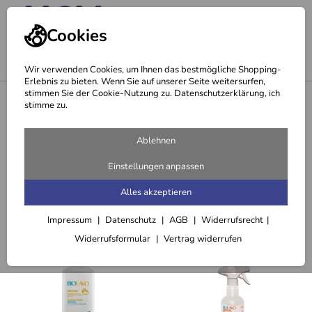
Cookies
Wir verwenden Cookies, um Ihnen das bestmögliche Shopping-
Erlebnis zu bieten. Wenn Sie auf unserer Seite weitersurfen,
stimmen Sie der Cookie-Nutzung zu. Datenschutzerklärung, ich
<
Biolavo natürliches Vollwaschmittel (2.000 ml)
stimme zu.
Empfehlungen für Sie zu Biolavo
Ablehnen
natürliches Vollwaschmittel (2.000
Einstellungen anpassen
ml)
Alles akzeptieren
Impressum
Datenschutz
AGB
Widerrufsrecht
Passend dazu
Widerrufsformular
Vertrag widerrufen