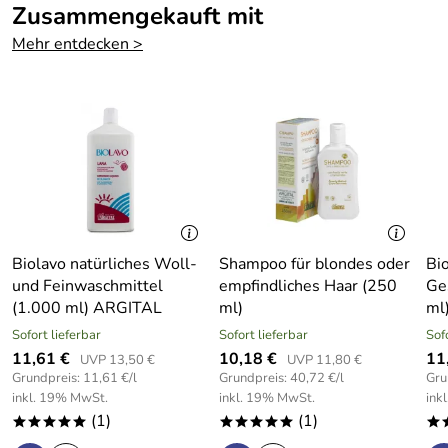
Zusammengekauft mit
waschaktiven Substanzen auf p­flanzlicher Basis lösen den
Schmutz aus dem Gewebe, die enthaltene grüne Tonerde,
Mehr entdecken >
in Form eines Gels, bindet den Schmutz und eventuelle
Schadstoffe und macht das Wasser weich. So wird ein
Weichspüler überflüssig.
Inhaltsstoffe:
Vegetal Potassium Soap, Natural Anionic Surface, Source
Water, Sun dried Ventilated Green Clay, Eucalyptus
Essential Oil*.
Biolavo natürliches Woll-
Shampoo für blondes oder
Bio
und Feinwaschmittel
empfindliches Haar (250
Ge
*Als Bestandteil der natürlichen äth. Ölr: Limonene.
(1.000 ml) ARGITAL
ml)
ml
Sofort lieferbar
Sofort lieferbar
Sof
11,61 €
10,18 €
11
UVP 13,50 €
UVP 11,80 €
Grundpreis: 11,61 €/l
Grundpreis: 40,72 €/l
Gru
Hersteller: Argital S.r.l., Via Della Tecnologia 9C ,97015
inkl. 19% MwSt.
inkl. 19% MwSt.
ink
(1)
(1)
Modica, Italien, info@argital.it
*****
*****
*