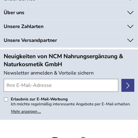
Kontakt
Über uns
Newsletter
Unsere Bestseller
Unsere Zahlarten
Lieferbedingungen
Marken
Kundenlogin
Unsere Versandpartner
Neu
Angebote
Neuigkeiten von NCM Nahrungsergänzung &
Kundenbewertungen (754)
Naturkosmetik GmbH
4,9/5
*****
Newsletter anmelden & Vorteile sichern
Erlaubnis zur E-Mail-Werbung
Ich möchte regelmäßig interessante Angebote per E-Mail erhalten.
Meine E-Mail-Adresse wird nicht an andere Unternehmen
Mehr anzeigen ...
weitergegeben. Zu statistischen Zwecken wird in anonymer Form
ausgewertet, welche Links im Newsletter geklickt werden. Dabei ist
nicht erkennbar, welche konkrete Person geklickt hat. Diese
Einwilligung zur Nutzung meiner E-Mail- Adresse für Werbezwecke
kann ich jederzeit mit Wirkung für die Zukunft widerrufen, indem ich
den Link "Abmelden" am Ende des Newsletters anklicke oder die