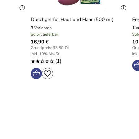
Duschgel für Haut und Haar (500 ml)
Fe
3 Varianten
1 V
Sofort lieferbar
Sof
16,90 €
10
Grundpreis: 33,80 €/l
Gru
inkl. 19% MwSt.
ink
(1)
**ooo