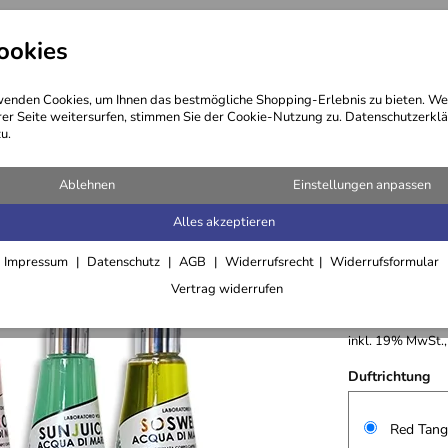
ookies
ng
Kosmetik
Öle
Haare
enden Cookies, um Ihnen das bestmögliche Shopping-Erlebnis zu bieten. We
rer Seite weitersurfen, stimmen Sie der Cookie-Nutzung zu. Datenschutzerklä
u.
Ablehnen
Einstellungen anpassen
Alles akzeptieren
Acqua di
Impressum
Datenschutz
AGB
Widerrufsrecht
Widerrufsformular
13,50 €
Vertrag widerrufen
Grundpreis:
67,5
inkl. 19% MwSt.,
Duftrichtung
Red Tango