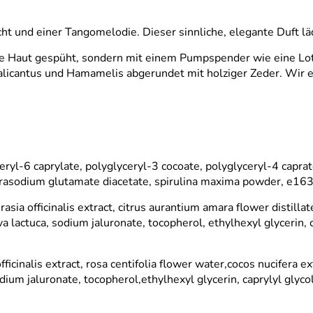
cht und einer Tangomelodie. Dieser sinnliche, elegante Duft l
die Haut gespüht, sondern mit einem Pumpspender wie eine Loti
 Calicantus und Hamamelis abgerundet mit holziger Zeder. Wir 
eryl-6 caprylate, polyglyceryl-3 cocoate, polyglyceryl-4 caprat
 tetrasodium glutamate diacetate, spirulina maxima powder, e16
asia officinalis extract, citrus aurantium amara flower distilla
a lactuca, sodium jaluronate, tocopherol, ethylhexyl glycerin, 
ficinalis extract, rosa centifolia flower water,cocos nucifera e
odium jaluronate, tocopherol,ethylhexyl glycerin, caprylyl gly