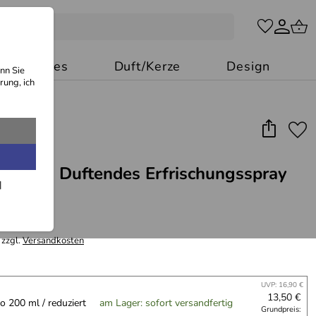
Besonderes
Duft/Kerze
Design
nn Sie
rung, ich
 Mare - Duftendes Erfrischungsspray
0 €/l
 zzgl.
Versandkosten
UVP: 16,90 €
13,50 €
 200 ml / reduziert
am Lager: sofort versandfertig
Grundpreis: