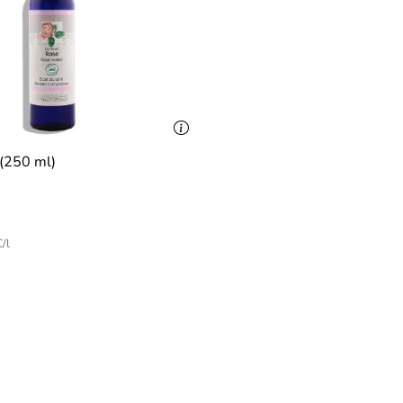
(250 ml)
/l