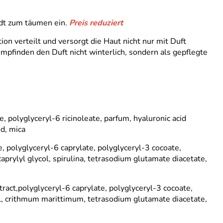
ädt zum täumen ein.
Preis reduziert
on verteilt und versorgt die Haut nicht nur mit Duft
empfinden den Duft nicht winterlich, sondern als gepflegte
e, polyglyceryl-6 ricinoleate, parfum, hyaluronic acid
3d, mica
te, polyglyceryl-6 caprylate, polyglyceryl-3 cocoate,
caprylyl glycol, spirulina, tetrasodium glutamate diacetate,
xtract,polyglyceryl-6 caprylate, polyglyceryl-3 cocoate,
col, crithmum marittimum, tetrasodium glutamate diacetate,