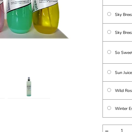
Sky Bree
Sky Bree
So Sweet 
Sun Juic
Wild Ros
Winter E
−