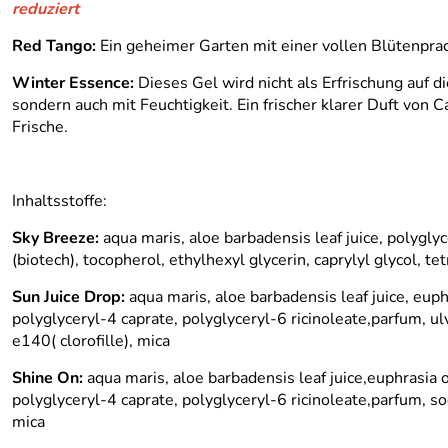
reduziert
Red Tango:
Ein geheimer Garten mit einer vollen Blütenpra
Winter Essence:
Dieses Gel wird nicht als Erfrischung auf 
sondern auch mit Feuchtigkeit. Ein frischer klarer Duft von
Frische.
Inhaltsstoffe:
Sky Breeze:
aqua maris, aloe barbadensis leaf juice, polyglyc
(biotech), tocopherol, ethylhexyl glycerin, caprylyl glycol,
Sun Juice Drop:
aqua maris, aloe barbadensis leaf juice, euphr
polyglyceryl-4 caprate, polyglyceryl-6 ricinoleate,parfum, ulv
e140( clorofille), mica
Shine On:
aqua maris, aloe barbadensis leaf juice,euphrasia of
polyglyceryl-4 caprate, polyglyceryl-6 ricinoleate,parfum, s
mica