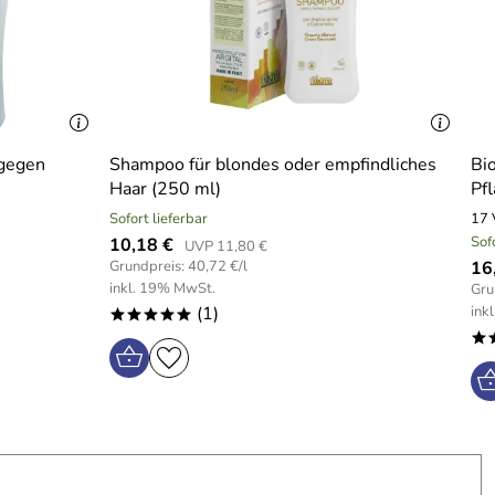
 gegen
Shampoo für blondes oder empfindliches
Bi
Haar (250 ml)
Pf
Sofort lieferbar
17 
Sof
10,18 €
UVP 11,80 €
Grundpreis: 40,72 €/l
16
inkl. 19% MwSt.
Gru
(1)
ink
*****
*