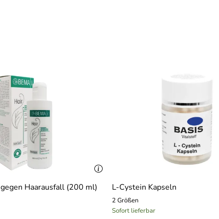
monium Methosulfate, Kaolin, Glycerin, Moringa Pterygosperma
prifolium (Honeysuckle)Flower Extract, Tocopheryl Acetate, Ci
egen Haarausfall (200 ml)
L-Cystein Kapseln
2 Größen
Sofort lieferbar