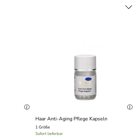
 Seed Extract, AloeBarbadensis* Extract, Glyceryl
tric Acid, Parfum/Fragrance. *aus biologischem Anbau
Haar Anti-Aging Pflege Kapseln
1 Größe
Sofort lieferbar