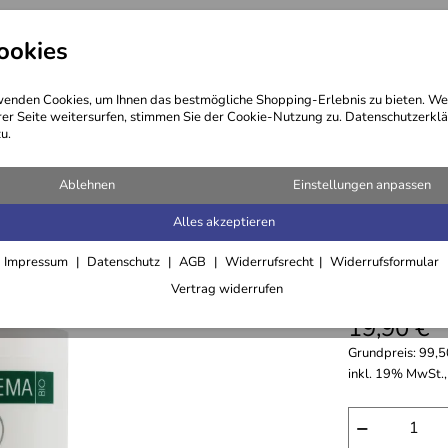
ookies
ng
Kosmetik
Öle
Haare
enden Cookies, um Ihnen das bestmögliche Shopping-Erlebnis zu bieten. We
rer Seite weitersurfen, stimmen Sie der Cookie-Nutzung zu. Datenschutzerklä
u.
Ablehnen
Einstellungen anpassen
Alles akzeptieren
Conditio
Impressum
Datenschutz
AGB
Widerrufsrecht
Widerrufsformular
Hair
Vertrag widerrufen
19,90 €
Grundpreis:
99,5
inkl. 19% MwSt.,
−