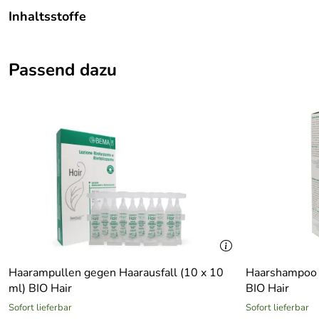
Inhaltsstoffe
Aqua/Water, Cetearyl Alcohol, Distearylethyl Hydroxyethyl
Passend dazu
Caprylate, Olea Europaea* (Olive)Fruit Extract, Lonicera Ca
Haarampullen gegen Haarausfall (10 x 10
Haarshampoo g
ml) BIO Hair
BIO Hair
Sofort lieferbar
Sofort lieferbar