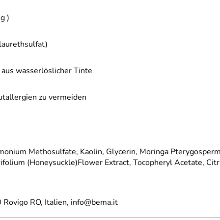
g )
aurethsulfat)
)
aus wasserlöslicher Tinte
utallergien zu vermeiden
monium Methosulfate, Kaolin, Glycerin, Moringa Pterygosperma
prifolium (Honeysuckle)Flower Extract, Tocopheryl Acetate, Ci
 Rovigo RO, Italien, info@bema.it