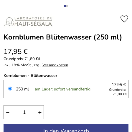
Kornblumen Blütenwasser (250 ml)
17,95 €
Grundpreis:
71,80 €/l
inkl. 19% MwSt., zzgl.
Versandkosten
Kornblumen - Blütenwasser
17,95 €
250 ml
am Lager: sofort versandfertig
Grundpreis:
71,80 €/l
−
+
In den Warenkorb