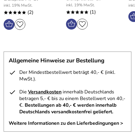
Ökologische und organische Kosmetik, die von ECOCERT
inkl. 19% MwSt.
inkl. 19% MwSt.
ink
Greenlife gemäß dem ECOCERT-Standard zertifiziert ist,
(1)
(2)
*****
*****
verfügbar unter http://cosmetiques.ecocert.com
Hersteller: , ,
Allgemeine Hinweise zur Bestellung
Der Mindestbestellwert beträgt 40,- € (inkl.
MwSt.).
Die
Versandkosten
innerhalb Deutschlands
betragen 5,- € bis zu einem Bestellwert von 40,-
€.
Bestellungen ab 40,- € werden innerhalb
Deutschlands versandkostenfrei geliefert.
Weitere Informationen zu den Lieferbedingungen >