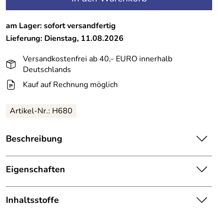
am Lager: sofort versandfertig
Lieferung: Dienstag, 11.08.2026
Versandkostenfrei ab 40,- EURO innerhalb
Deutschlands
Kauf auf Rechnung möglich
Artikel-Nr.:
H680
Beschreibung
Kornblumen Blütenwasser / Hydrolat
reines
Eigenschaften
natürliches bio Kornblumen Blütenwasser, durch
Destillation mit indirektem Dampf aus
Blütenwasser von Haut-Ségala
Kornblumen gewonnen
Inhaltsstoffe
Die französische Kosmetikfirma
Biologisches Hautpflege-Blütenwasser der französischen
aus Aveyron in Frankreich hat sich