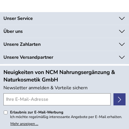
Unser Service
Kontakt
Über uns
Newsletter
Unsere Bestseller
Unsere Zahlarten
Lieferbedingungen
Marken
Kundenlogin
Unsere Versandpartner
Neu
Angebote
Neuigkeiten von NCM Nahrungsergänzung &
Kundenbewertungen (754)
Naturkosmetik GmbH
4,9/5
*****
Newsletter anmelden & Vorteile sichern
Erlaubnis zur E-Mail-Werbung
Ich möchte regelmäßig interessante Angebote per E-Mail erhalten.
Meine E-Mail-Adresse wird nicht an andere Unternehmen
Mehr anzeigen ...
weitergegeben. Zu statistischen Zwecken wird in anonymer Form