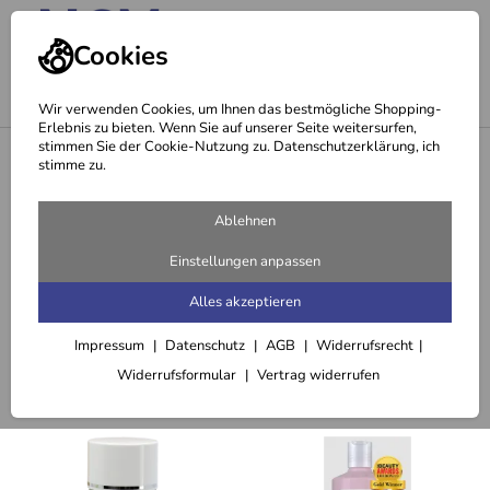
Cookies
Wir verwenden Cookies, um Ihnen das bestmögliche Shopping-
Erlebnis zu bieten. Wenn Sie auf unserer Seite weitersurfen,
stimmen Sie der Cookie-Nutzung zu. Datenschutzerklärung, ich
<
Besonderes
stimme zu.
Seite 4 - Markenshops
Ablehnen
714 Artikel
Einstellungen anpassen
Argital
Avacos
Basis
Bema
Biotinta
Alles akzeptieren
Impressum
Datenschutz
AGB
Widerrufsrecht
Sortieren
Filter (3)
Widerrufsformular
Vertrag widerrufen