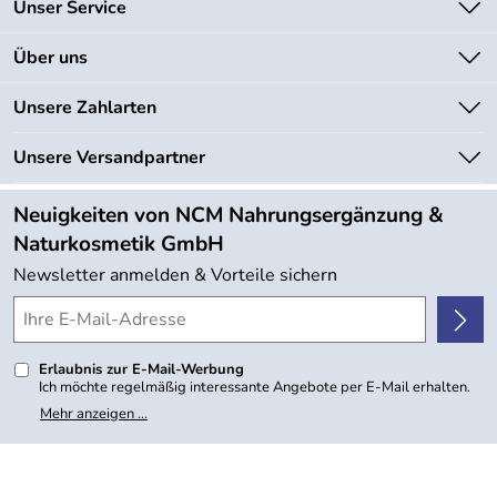
Unser Service
Kontakt
Über uns
Newsletter
Unsere Bestseller
Unsere Zahlarten
Lieferbedingungen
Marken
Kundenlogin
Unsere Versandpartner
Neu
Angebote
Neuigkeiten von NCM Nahrungsergänzung &
Kundenbewertungen (754)
Naturkosmetik GmbH
4,9/5
*****
Newsletter anmelden & Vorteile sichern
Erlaubnis zur E-Mail-Werbung
Ich möchte regelmäßig interessante Angebote per E-Mail erhalten.
Meine E-Mail-Adresse wird nicht an andere Unternehmen
Mehr anzeigen ...
weitergegeben. Zu statistischen Zwecken wird in anonymer Form
ausgewertet, welche Links im Newsletter geklickt werden. Dabei ist
nicht erkennbar, welche konkrete Person geklickt hat. Diese
Einwilligung zur Nutzung meiner E-Mail- Adresse für Werbezwecke
kann ich jederzeit mit Wirkung für die Zukunft widerrufen, indem ich