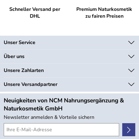
Schneller Versand per
Premium Naturkosmetik
DHL
zu fairen Preisen
Unser Service
Kontakt
Über uns
Newsletter
Unsere Bestseller
Unsere Zahlarten
Lieferbedingungen
Marken
Kundenlogin
Unsere Versandpartner
Neu
Angebote
Neuigkeiten von NCM Nahrungsergänzung &
Kundenbewertungen (754)
Naturkosmetik GmbH
4,9/5
*****
Newsletter anmelden & Vorteile sichern