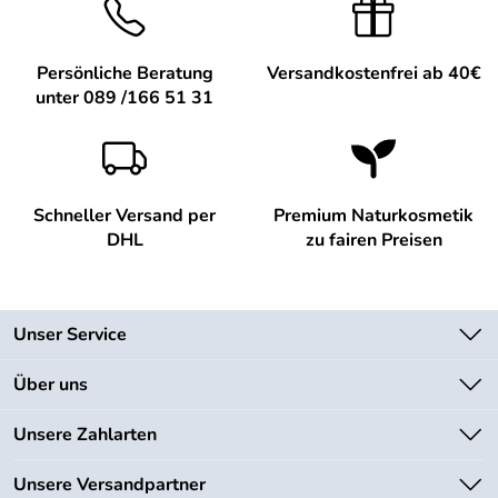
Persönliche Beratung
Versandkostenfrei ab 40€
unter 089 /166 51 31
Schneller Versand per
Premium Naturkosmetik
DHL
zu fairen Preisen
Unser Service
Kontakt
Über uns
Newsletter
Unsere Bestseller
Unsere Zahlarten
Lieferbedingungen
Marken
Kundenlogin
Unsere Versandpartner
Neu