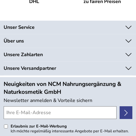
DHL
zu fairen Preisen
Unser Service
Kontakt
Über uns
Newsletter
Unsere Bestseller
Unsere Zahlarten
Lieferbedingungen
Marken
Kundenlogin
Unsere Versandpartner
Neu
Angebote
Neuigkeiten von NCM Nahrungsergänzung &
Kundenbewertungen (754)
Naturkosmetik GmbH
4,9/5
*****
Newsletter anmelden & Vorteile sichern
Erlaubnis zur E-Mail-Werbung
Ich möchte regelmäßig interessante Angebote per E-Mail erhalten.
Meine E-Mail-Adresse wird nicht an andere Unternehmen