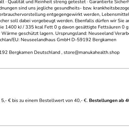
t · Qualität und Reinheit streng getestet · Garantierte Sicher
rdnungen sind uns jegliche gesundheits- bzw. krankheitsbez
brauchervorstellung entgegengewirkt werden, Lebensmittel s
er soll dabei vorgebeugt werden. Ebenfalls dürfen wir Sie an 
1400 kJ / 335 kcal Fett 0 g davon gesättigte Fettsäuren 0 g
r Wärme geschützt lagern. Ursprungsland: Neuseeland Verarb
schlan/EU: Neuseelandhaus GmbH D-59192 Bergkamen
192 Bergkamen Deutschland , store@manukahealth.shop
5,- € bis zu einem Bestellwert von 40,- €.
Bestellungen ab 4