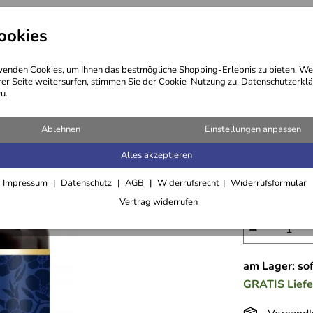
ookies
ng
Kosmetik
Öle
Haare
enden Cookies, um Ihnen das bestmögliche Shopping-Erlebnis zu bieten. We
rer Seite weitersurfen, stimmen Sie der Cookie-Nutzung zu. Datenschutzerklä
u.
Manuka:
Ablehnen
Einstellungen anpassen
Alles akzeptieren
97,- €
Impressum
Datenschutz
AGB
Widerrufsrecht
Widerrufsformular
inkl. 19% MwSt., 
Vertrag widerrufen
−
am Lager: sof
GRATIS
Lief