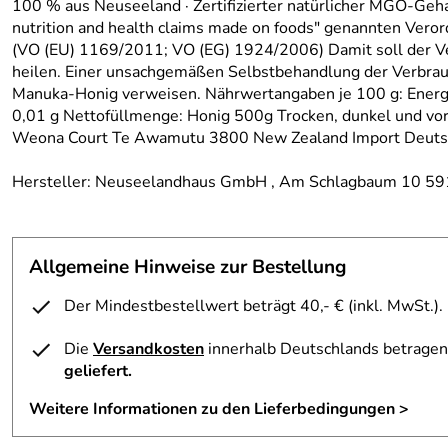
100 % aus Neuseeland · Zertifizierter natürlicher MGO-Gehal
nutrition and health claims made on foods" genannten Vero
(VO (EU) 1169/2011; VO (EG) 1924/2006) Damit soll der Ver
heilen. Einer unsachgemäßen Selbstbehandlung der Verbrauch
Manuka-Honig verweisen. Nährwertangaben je 100 g: Energie 
0,01 g Nettofüllmenge: Honig 500g Trocken, dunkel und vo
Weona Court Te Awamutu 3800 New Zealand Import Deut
Hersteller: Neuseelandhaus GmbH , Am Schlagbaum 10 59
Allgemeine Hinweise zur Bestellung
Der Mindestbestellwert beträgt 40,- € (inkl. MwSt.).
Die
Versandkosten
innerhalb Deutschlands betragen 
geliefert.
Weitere Informationen zu den Lieferbedingungen >