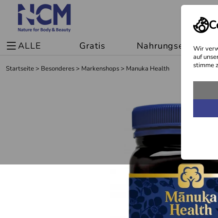
C
ALLE
Gratis
Nahrungsergänzu
Wir verw
auf unse
stimme z
Startseite
>
Besonderes
>
Markenshops
>
Manuka Health