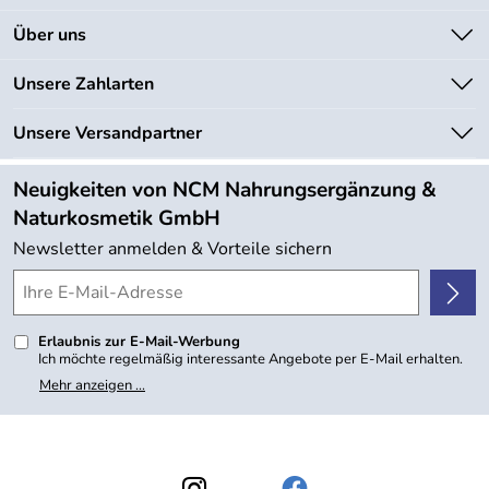
Kontakt
Über uns
Newsletter
Unsere Bestseller
Unsere Zahlarten
Lieferbedingungen
Marken
Kundenlogin
Unsere Versandpartner
Neu
Angebote
Neuigkeiten von NCM Nahrungsergänzung &
Kundenbewertungen (754)
Naturkosmetik GmbH
4,9/5
*****
Newsletter anmelden & Vorteile sichern
Erlaubnis zur E-Mail-Werbung
Ich möchte regelmäßig interessante Angebote per E-Mail erhalten.
Meine E-Mail-Adresse wird nicht an andere Unternehmen
Mehr anzeigen ...
weitergegeben. Zu statistischen Zwecken wird in anonymer Form
ausgewertet, welche Links im Newsletter geklickt werden. Dabei ist
nicht erkennbar, welche konkrete Person geklickt hat. Diese
Einwilligung zur Nutzung meiner E-Mail- Adresse für Werbezwecke
kann ich jederzeit mit Wirkung für die Zukunft widerrufen, indem ich
den Link "Abmelden" am Ende des Newsletters anklicke oder die