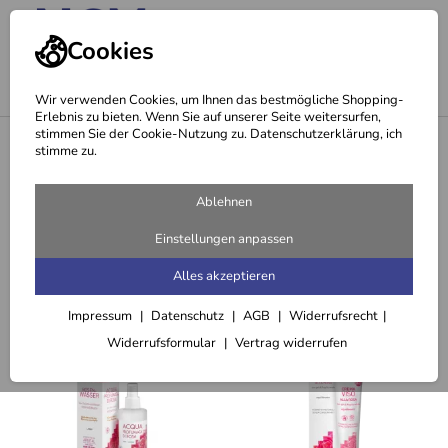
Cookies
Wir verwenden Cookies, um Ihnen das bestmögliche Shopping-
Erlebnis zu bieten. Wenn Sie auf unserer Seite weitersurfen,
stimmen Sie der Cookie-Nutzung zu. Datenschutzerklärung, ich
<
Rosenglycerin-Handcreme gegen raue Hände (100 ml)
stimme zu.
Empfehlungen für Sie zu
Ablehnen
Rosenglycerin-Handcreme gegen
Einstellungen anpassen
raue Hände (100 ml)
Alles akzeptieren
Impressum
Datenschutz
AGB
Widerrufsrecht
Passend dazu
Widerrufsformular
Vertrag widerrufen