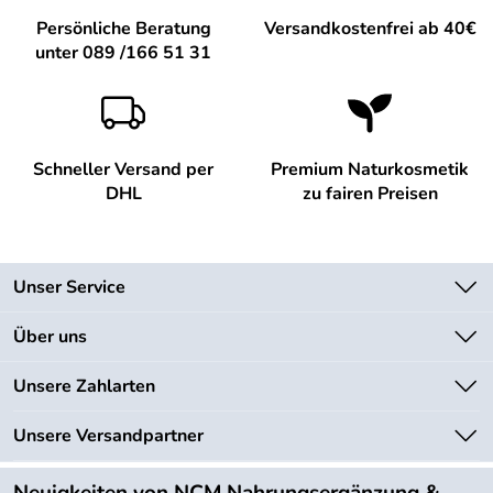
Persönliche Beratung
Versandkostenfrei ab 40€
unter 089 /166 51 31
Schneller Versand per
Premium Naturkosmetik
DHL
zu fairen Preisen
Unser Service
Kontakt
Über uns
Newsletter
Unsere Bestseller
Unsere Zahlarten
Lieferbedingungen
Marken
Kundenlogin
Unsere Versandpartner
Neu
Angebote