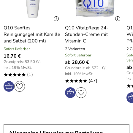
Q10 Sanftes
Q10 Vitalpflege 24-
Q1
Reinigungsgel mit Kamille
Stunden-Creme mit
Wi
und Salbei (200 ml)
Vitamin C
Pf
Sofort lieferbar
2 Varianten
2 G
Sofort lieferbar
Sofo
16,70 €
ver
Grundpreis: 83,50 €/l
ab 28,60 €
ab
inkl. 19% MwSt.
Grundpreis: ab 572,- €/l
Gru
(1)
inkl. 19% MwSt.
*****
ink
(47)
*****
*