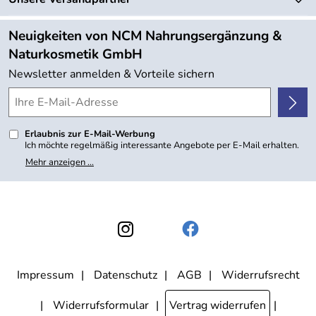
Neu
Angebote
Neuigkeiten von NCM Nahrungsergänzung &
Kundenbewertungen (754)
Naturkosmetik GmbH
4,9/5
*****
Newsletter anmelden & Vorteile sichern
Erlaubnis zur E-Mail-Werbung
Ich möchte regelmäßig interessante Angebote per E-Mail erhalten.
Meine E-Mail-Adresse wird nicht an andere Unternehmen
Mehr anzeigen ...
weitergegeben. Zu statistischen Zwecken wird in anonymer Form
ausgewertet, welche Links im Newsletter geklickt werden. Dabei ist
nicht erkennbar, welche konkrete Person geklickt hat. Diese
Einwilligung zur Nutzung meiner E-Mail- Adresse für Werbezwecke
kann ich jederzeit mit Wirkung für die Zukunft widerrufen, indem ich
den Link "Abmelden" am Ende des Newsletters anklicke oder die
Option Newsletter im Mitgliederbereich deaktiviere. Die
Datenschutzerklärung
habe ich zur Kenntnis genommen.
Impressum
Datenschutz
AGB
Widerrufsrecht
Widerrufsformular
Vertrag widerrufen