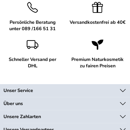
Persönliche Beratung
Versandkostenfrei ab 40€
unter 089 /166 51 31
Schneller Versand per
Premium Naturkosmetik
DHL
zu fairen Preisen
Unser Service
Kontakt
Über uns
Newsletter
Unsere Bestseller
Unsere Zahlarten
Lieferbedingungen
Marken
Kundenlogin
Unsere Versandpartner