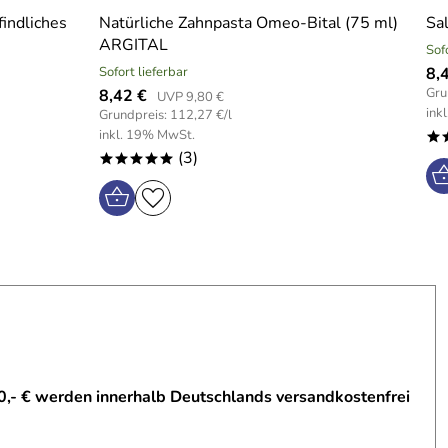
indliches
Natürliche Zahnpasta Omeo-Bital (75 ml)
Sa
ARGITAL
Sof
Sofort lieferbar
8,
Gru
8,42 €
UVP 9,80 €
ink
Grundpreis: 112,27 €/l
inkl. 19% MwSt.
*
(3)
*****
0,- € werden innerhalb Deutschlands versandkostenfrei