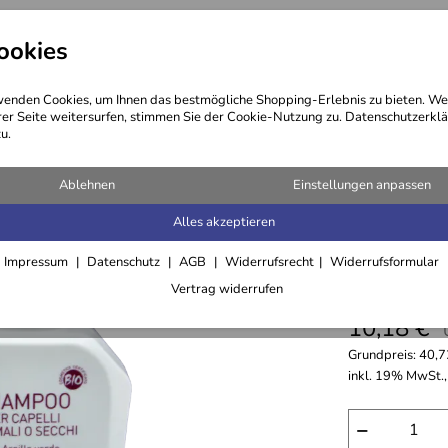
ookies
ng
Kosmetik
Öle
Haare
enden Cookies, um Ihnen das bestmögliche Shopping-Erlebnis zu bieten. We
rer Seite weitersurfen, stimmen Sie der Cookie-Nutzung zu. Datenschutzerklä
u.
Ablehnen
Einstellungen anpassen
Alles akzeptieren
Shampoo 
Impressum
Datenschutz
AGB
Widerrufsrecht
Widerrufsformular
(250 ml)
Vertrag widerrufen
10,18 €
Grundpreis:
40,7
inkl. 19% MwSt.,
−