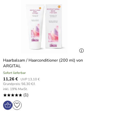
*Als Bestandteil der enthaltenen natürlichen ätherischen Öle
ARGITAL verwendet keinerlei künstliche Konservierungs
Farb- oder Duftstoffe und wird nicht an Tieren getestet:
Haarbalsam / Haarconditioner (200 ml) von
ARGITAL
Sofort lieferbar
11,26 €
UVP 13,10 €
Grundpreis: 56,30 €/l
inkl. 19% MwSt.
(1)
*****