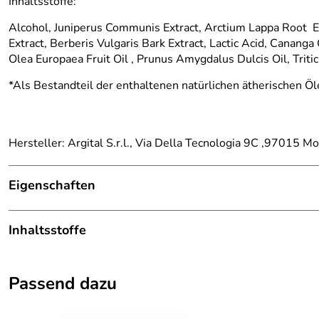
Inhaltsstoffe:
Alcohol, Juniperus Communis Extract, Arctium Lappa Root E
Extract, Berberis Vulgaris Bark Extract, Lactic Acid, Canang
Olea Europaea Fruit Oil , Prunus Amygdalus Dulcis Oil, Trit
*Als Bestandteil der enthaltenen natürlichen ätherischen Öle
Hersteller: Argital S.r.l., Via Della Tecnologia 9C ,97015 Modi
Eigenschaften
ARGITAL
Inhaltsstoffe
ARGITAL Produkte - Schönheit und Wohlbefinden im
Einklang mit der Natur:
Alcohol, Juniperus Communis Extract, Arctium Lappa Root E
Passend dazu
Extract, Berberis Vulgaris Bark Extract, Lactic Acid, Canang
Olea Europaea Fruit Oil , Prunus Amygdalus Dulcis Oil, Trit
Angereichert wird mit: