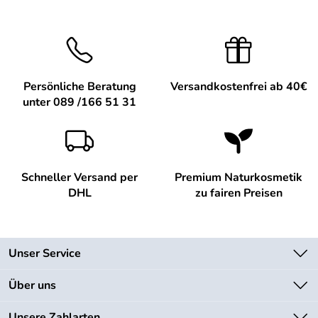
Persönliche Beratung
Versandkostenfrei ab 40€
unter 089 /166 51 31
Schneller Versand per
Premium Naturkosmetik
DHL
zu fairen Preisen
Unser Service
Kontakt
Über uns
Newsletter
Unsere Bestseller
Unsere Zahlarten