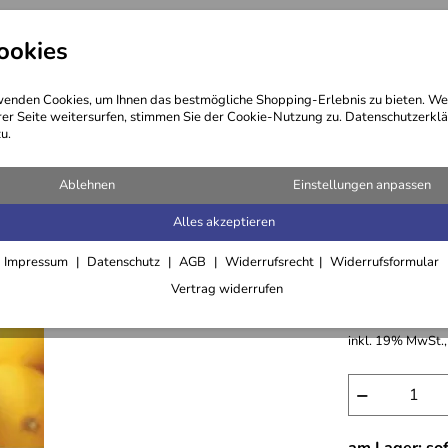
ookies
ng
Kosmetik
Öle
Haare
enden Cookies, um Ihnen das bestmögliche Shopping-Erlebnis zu bieten. We
rer Seite weitersurfen, stimmen Sie der Cookie-Nutzung zu. Datenschutzerklä
u.
Ablehnen
Einstellungen anpassen
Alles akzeptieren
Diffuser
Impressum
Datenschutz
AGB
Widerrufsrecht
Widerrufsformular
21,90 €
Vertrag widerrufen
Grundpreis:
219,-
inkl. 19% MwSt.,
−
am Lager: sof