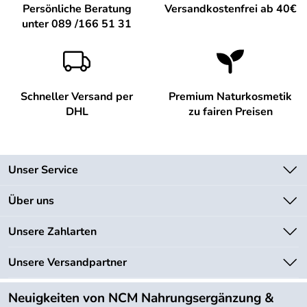
Persönliche Beratung
Versandkostenfrei ab 40€
unter 089 /166 51 31
Schneller Versand per
Premium Naturkosmetik
DHL
zu fairen Preisen
Unser Service
Kontakt
Über uns
Newsletter
Unsere Bestseller
Unsere Zahlarten
Lieferbedingungen
Marken
Kundenlogin
Unsere Versandpartner
Neu
Angebote
Neuigkeiten von NCM Nahrungsergänzung &