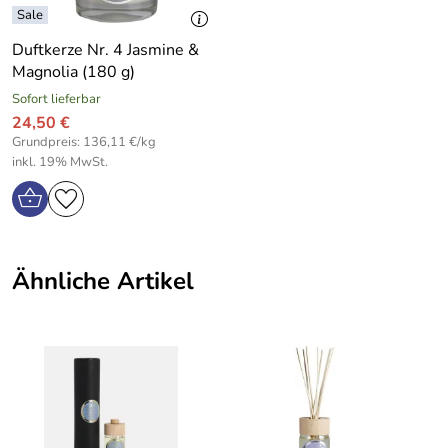
Einfache Anwendung
Regulieren Sie die Duftintensität selbst über die Anzahl
Duftkerze Nr. 4 Jasmine &
der verwendeten Rattanstäbchen.
Magnolia (180 g)
Sofort lieferbar
Den gleichen Duft haben wir auch als Duftkerze.
24,50 €
Grundpreis: 136,11 €/kg
inkl. 19% MwSt.
Hersteller: CERABELLA, Polígon Industrial Can Clapers.
08181 Sentmenat (Barcelona), comercial@cerabella.com
Ähnliche Artikel