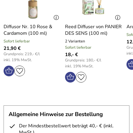
Diffusor Nr. 10 Rose &
Reed Diffuser von PANIER
Ar
Cardamom (100 ml)
DES SENS (100 ml)
Sof
Sofort lieferbar
2 Varianten
12
Sofort lieferbar
Gru
21,90 €
ink
Grundpreis: 219,- €/l
18,- €
inkl. 19% MwSt.
Grundpreis: 180,- €/l
inkl. 19% MwSt.
Allgemeine Hinweise zur Bestellung
Der Mindestbestellwert beträgt 40,- € (inkl.
MwSt.).