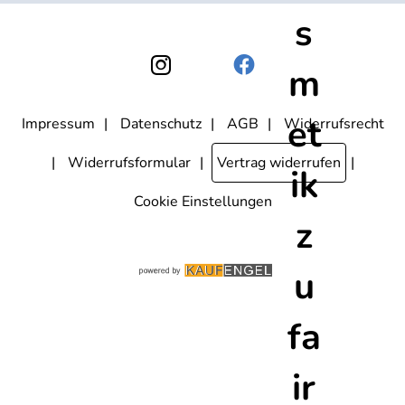
nicht erkennbar, welche konkrete Person geklickt hat. Diese
Einwilligung zur Nutzung meiner E-Mail- Adresse für Werbezwecke
kann ich jederzeit mit Wirkung für die Zukunft widerrufen, indem ich
den Link "Abmelden" am Ende des Newsletters anklicke oder die
Option Newsletter im Mitgliederbereich deaktiviere. Die
Datenschutzerklärung
habe ich zur Kenntnis genommen.
Impressum
Datenschutz
AGB
Widerrufsrecht
Widerrufsformular
Vertrag widerrufen
Cookie Einstellungen