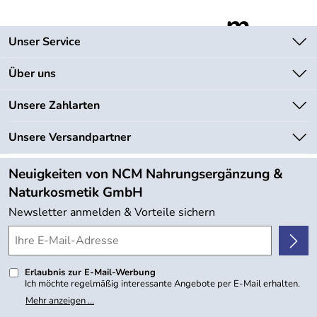
Unser Service
Kontakt
Über uns
Newsletter
Unsere Bestseller
Unsere Zahlarten
Lieferbedingungen
Marken
Kundenlogin
Unsere Versandpartner
Neu
Angebote
Neuigkeiten von NCM Nahrungsergänzung &
Kundenbewertungen (754)
Naturkosmetik GmbH
4,9/5
*****
Newsletter anmelden & Vorteile sichern
Erlaubnis zur E-Mail-Werbung
Ich möchte regelmäßig interessante Angebote per E-Mail erhalten.
Meine E-Mail-Adresse wird nicht an andere Unternehmen
Mehr anzeigen ...
weitergegeben. Zu statistischen Zwecken wird in anonymer Form
ausgewertet, welche Links im Newsletter geklickt werden. Dabei ist