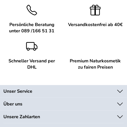
Persönliche Beratung
Versandkostenfrei ab 40€
unter 089 /166 51 31
Schneller Versand per
Premium Naturkosmetik
DHL
zu fairen Preisen
Unser Service
Kontakt
Über uns
Newsletter
Unsere Bestseller
Unsere Zahlarten
Lieferbedingungen
Marken