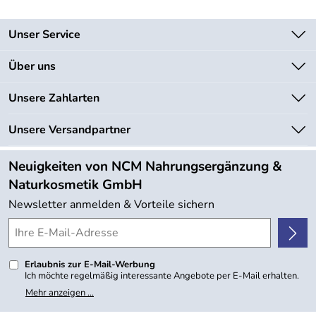
Unser Service
Kontakt
Über uns
Newsletter
Unsere Bestseller
Unsere Zahlarten
Lieferbedingungen
Marken
Kundenlogin
Unsere Versandpartner
Neu
Angebote
Neuigkeiten von NCM Nahrungsergänzung &
Kundenbewertungen (754)
Naturkosmetik GmbH
4,9/5
*****
Newsletter anmelden & Vorteile sichern
Erlaubnis zur E-Mail-Werbung
Ich möchte regelmäßig interessante Angebote per E-Mail erhalten.
Meine E-Mail-Adresse wird nicht an andere Unternehmen
Mehr anzeigen ...
weitergegeben. Zu statistischen Zwecken wird in anonymer Form
ausgewertet, welche Links im Newsletter geklickt werden. Dabei ist