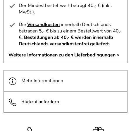
Der Mindestbestellwert beträgt 40,- € (inkl.
Hagina Cosmetics - eine Erfolgsgeschichte
MwSt.).
Das traditionsreiche Familienunternehmen Hagina
Cosmetics blickt auf eine Geschichte von etwa 50 Jahren
Die
Versandkosten
innerhalb Deutschlands
zurück. Trotz einiger Veränderungen im Laufe der Zeit
betragen 5,- € bis zu einem Bestellwert von 40,-
produziert das Unternehmen auch heute noch voller Liebe
€.
Bestellungen ab 40,- € werden innerhalb
aus Bayern. Von anfänglich nur 2 Kräuterölen hat sich
Deutschlands versandkostenfrei geliefert.
Hagina Cosmetics zu einem renommierten Hersteller von
Weitere Informationen zu den Lieferbedingungen >
Naturkosmetik entwickelt und bietet unter dem Namen
’Naturgeist’ eine vielfältige Produktpalette an. Ein Prinzip
jedoch bleibt konstant: Seit der Gründung legt Hagina
Cosmetics besonderen Wert auf tierversuchsfreie
Mehr Informationen
Herstellung. Auch wenn dieser Weg nicht immer einfach
war, meistert das Unternehmen ihn seit über 50 Jahren
mit Bravour.
Rückruf anfordern
Inhaltsstoffe:
Aqua, Caprylic/Capric Triglyceride, Mica, Butyrospermum