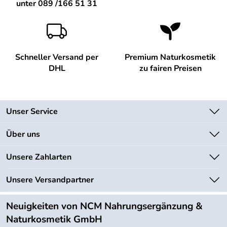
unter 089 /166 51 31
Schneller Versand per
Premium Naturkosmetik
DHL
zu fairen Preisen
Unser Service
Kontakt
Über uns
Newsletter
Unsere Bestseller
Unsere Zahlarten
Lieferbedingungen
Marken
Kundenlogin
Unsere Versandpartner
Neu
Angebote
Neuigkeiten von NCM Nahrungsergänzung &
Kundenbewertungen (754)
Naturkosmetik GmbH