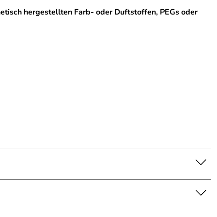
hetisch hergestellten Farb- oder Duftstoffen, PEGs oder
 synthetisch hergestellten Farb- oder Duftstoffen, PEGs
n getestet. Bio und ECO zertifiziert.