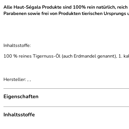
Alle Haut-Ségala Produkte sind 100% rein natürlich, reich 
Parabenen sowie frei von Produkten tierischen Ursprungs u
Inhaltsstoffe:
100 % reines Tigernuss-Öl (auch Erdmandel genannt), 1. ka
Hersteller: , ,
Eigenschaften
Haut-Ségala Öle
Inhaltsstoffe
sind 100% rein natürlich,
Alle Haut-Ségala Produkte:
oder Parabenen sowie frei