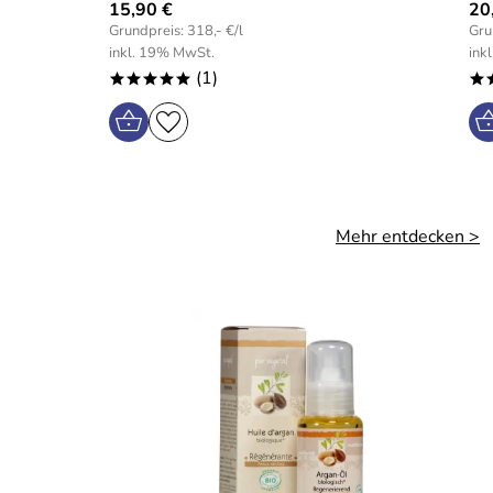
15,90 €
20
Grundpreis: 318,- €/l
Gru
inkl. 19% MwSt.
ink
(1)
*****
*
Mehr entdecken >