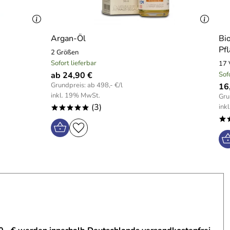
Argan-Öl
Bi
Pf
2 Größen
Sofort lieferbar
17 
ab 24,90 €
Sof
Grundpreis: ab 498,- €/l
16
inkl. 19% MwSt.
Gru
(3)
ink
*****
*