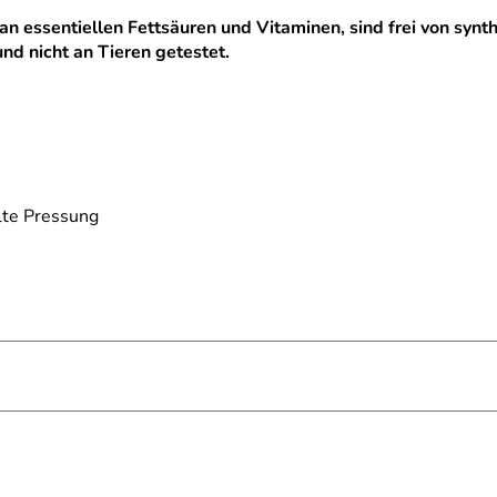
an essentiellen Fettsäuren und Vitaminen, sind frei von synt
nd nicht an Tieren getestet.
lte Pressung
 reich an essentiellen Fettsäuren und Vitaminen, sind frei von
 von Produkten tierischen Ursprungs und werden nicht an Tiere