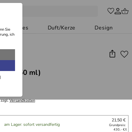
Besonderes
Duft/Kerze
Design
nn Sie
rung, ich
s-Öl (50 ml)
 €/l
 zzgl.
Versandkosten
21,50 €
am Lager: sofort versandfertig
Grundpreis:
430,- €/l