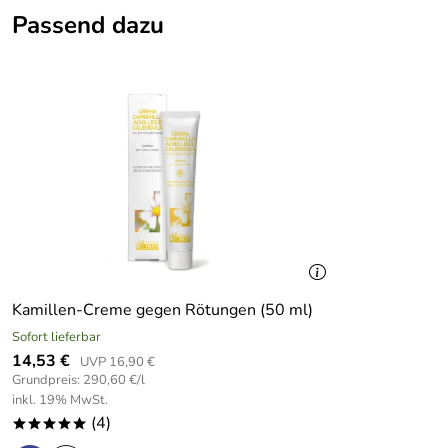
100 % reines Tigernuss-Öl (auch Erdmandel genannt), 1. ka
Passend dazu
Dieses Produkt ist:
BIO und ECO zertifiziert.
Kamillen-Creme gegen Rötungen (50 ml)
Sofort lieferbar
14,53 €
UVP 16,90 €
Grundpreis: 290,60 €/l
inkl. 19% MwSt.
(4)
*****