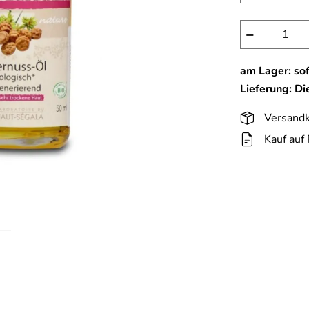
−
am Lager: sof
Lieferung: D
Versandk
Kauf auf