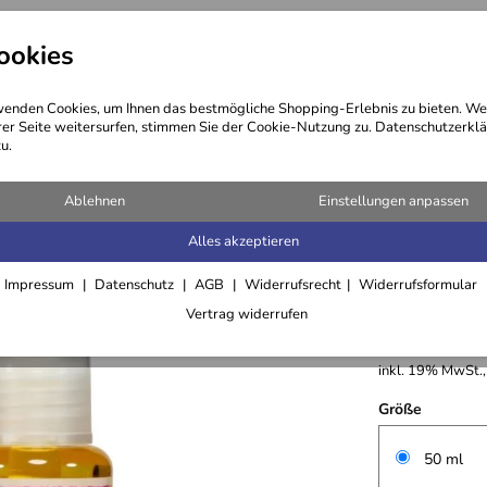
ookies
ng
Kosmetik
Öle
Haare
enden Cookies, um Ihnen das bestmögliche Shopping-Erlebnis zu bieten. We
rer Seite weitersurfen, stimmen Sie der Cookie-Nutzung zu. Datenschutzerklä
u.
Ablehnen
Einstellungen anpassen
Alles akzeptieren
Tigernus
Impressum
Datenschutz
AGB
Widerrufsrecht
Widerrufsformular
21,50 €
Vertrag widerrufen
Grundpreis:
430,-
inkl. 19% MwSt.,
Größe
50 ml