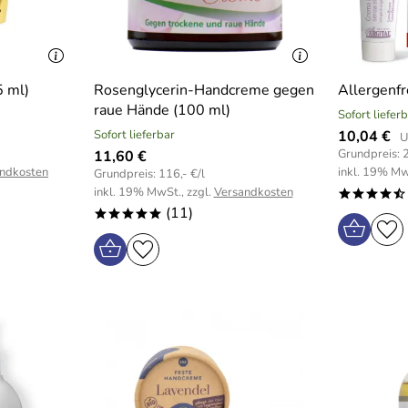
 ml)
Rosenglycerin-Handcreme gegen
Allergenf
raue Hände (100 ml)
Sofort liefer
Sofort lieferbar
10,04 €
U
Grundpreis: 
11,60 €
ndkosten
inkl. 19% Mw
Grundpreis: 116,- €/l
inkl. 19% MwSt., zzgl.
Versandkosten
****/
(11)
*****