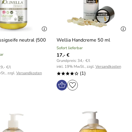
ssigseife neutral (500
Wellia Handcreme 50 ml
Sofort lieferbar
bar
17,- €
Grundpreis: 34,- €/l
inkl. 19% MwSt., zzgl.
Versandkosten
9,- €/l
(1)
St., zzgl.
Versandkosten
****o