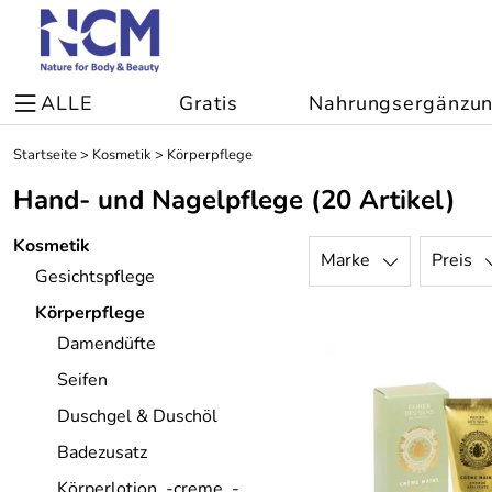
ALLE
Gratis
Nahrungsergänzu
Startseite
>
Kosmetik
>
Körperpflege
Hand- und Nagelpflege
(20 Artikel)
Kosmetik
Marke
Preis
Gesichtspflege
Körperpflege
Damendüfte
Seifen
Duschgel & Duschöl
Badezusatz
Körperlotion, -creme, -