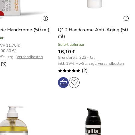
reie Handcreme (50 ml)
Q10 Handcreme Anti-Aging (50
ml)
bar
Sofort lieferbar
VP 11,70 €
200,80 €/l
16,10 €
St., zzgl.
Versandkosten
Grundpreis: 322,- €/l
(3)
inkl. 19% MwSt., zzgl.
Versandkosten
(2)
*****