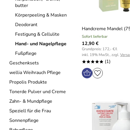
butter
Körperpeeling & Masken
Deodorant
Handcreme Mandel (75
Festigung & Cellulite
Sofort lieferbar
12,90 €
Hand- und Nagelpflege
Grundpreis: 172,- €/l
Fußpflege
inkl. 19% MwSt., zzgl.
Versa
(1)
*****
Geschenksets
wellia Weihrauch Pflege
Propolis Produkte
Tonerde Pulver und Creme
Zahn- & Mundpflege
Speziell für die Frau
Sonnenpflege