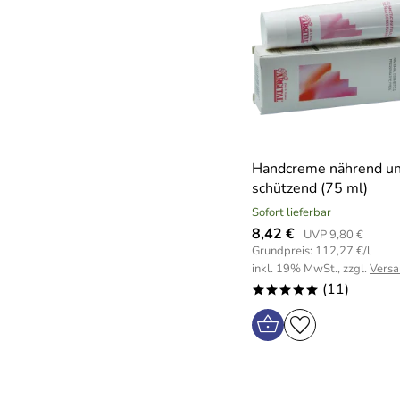
Handcreme nährend u
schützend (75 ml)
Sofort lieferbar
8,42 €
UVP 9,80 €
Grundpreis: 112,27 €/l
inkl. 19% MwSt., zzgl.
Versa
(11)
*****