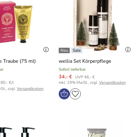
 Traube (75 ml)
wellia Set Körperpflege
bar
Sofort lieferbar
34,- €
UVP 46,- €
80,- €/l
inkl. 19% MwSt., zzgl.
Versandkosten
St., zzgl.
Versandkosten