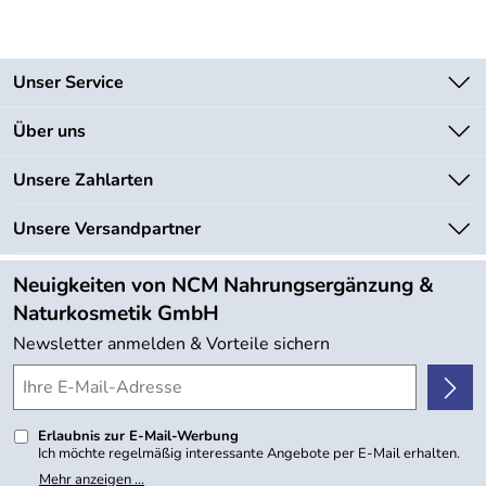
Unser Service
Kontakt
Über uns
Newsletter
Unsere Bestseller
Unsere Zahlarten
Lieferbedingungen
Marken
Kundenlogin
Unsere Versandpartner
Neu
Angebote
Neuigkeiten von NCM Nahrungsergänzung &
Kundenbewertungen (754)
Naturkosmetik GmbH
4,9/5
*****
Newsletter anmelden & Vorteile sichern
Erlaubnis zur E-Mail-Werbung
Ich möchte regelmäßig interessante Angebote per E-Mail erhalten.
Meine E-Mail-Adresse wird nicht an andere Unternehmen
Mehr anzeigen ...