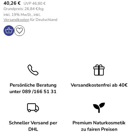
40,26 €
UVP 46,80 €
Grundpreis: 26,84 €/kg
inkl. 19% MwSt., inkl.
Versandkosten
für Deutschland
Persönliche Beratung
Versandkostenfrei ab 40€
unter 089 /166 51 31
Schneller Versand per
Premium Naturkosmetik
DHL
zu fairen Preisen