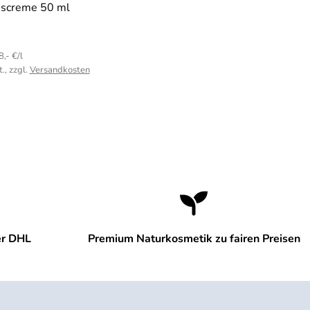
escreme 50 ml
,- €/l
., zzgl.
Versandkosten
er DHL
Premium Naturkosmetik zu fairen Preisen