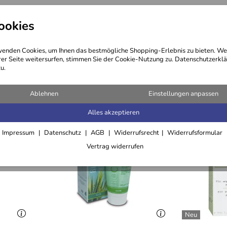
ookies
ng
Kosmetik
Öle
Haare
enden Cookies, um Ihnen das bestmögliche Shopping-Erlebnis zu bieten. We
rer Seite weitersurfen, stimmen Sie der Cookie-Nutzung zu. Datenschutzerklä
u.
Ablehnen
Einstellungen anpassen
Alles akzeptieren
Impressum
Datenschutz
AGB
Widerrufsrecht
Widerrufsformular
Vertrag widerrufen