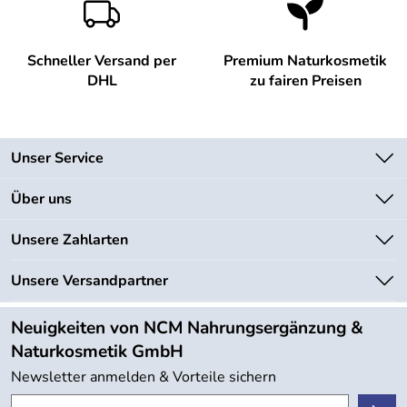
Schneller Versand per
Premium Naturkosmetik
DHL
zu fairen Preisen
Unser Service
Kontakt
Über uns
Newsletter
Unsere Bestseller
Unsere Zahlarten
Lieferbedingungen
Marken
Kundenlogin
Unsere Versandpartner
Neu
Angebote
Neuigkeiten von NCM Nahrungsergänzung &
Kundenbewertungen (754)
Naturkosmetik GmbH
4,9/5
*****
Newsletter anmelden & Vorteile sichern