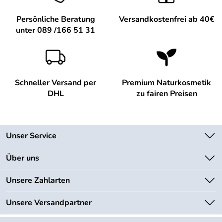
Persönliche Beratung
Versandkostenfrei ab 40€
unter 089 /166 51 31
Schneller Versand per
Premium Naturkosmetik
DHL
zu fairen Preisen
Unser Service
Kontakt
Über uns
Newsletter
Unsere Bestseller
Unsere Zahlarten
Lieferbedingungen
Marken
Kundenlogin
Unsere Versandpartner
Neu