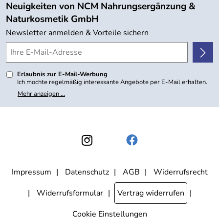
Angebote
Neuigkeiten von NCM Nahrungsergänzung &
Kundenbewertungen (754)
Naturkosmetik GmbH
4,9/5
*****
Newsletter anmelden & Vorteile sichern
Erlaubnis zur E-Mail-Werbung
Ich möchte regelmäßig interessante Angebote per E-Mail erhalten.
Meine E-Mail-Adresse wird nicht an andere Unternehmen
Mehr anzeigen ...
weitergegeben. Zu statistischen Zwecken wird in anonymer Form
ausgewertet, welche Links im Newsletter geklickt werden. Dabei ist
nicht erkennbar, welche konkrete Person geklickt hat. Diese
Einwilligung zur Nutzung meiner E-Mail- Adresse für Werbezwecke
kann ich jederzeit mit Wirkung für die Zukunft widerrufen, indem ich
den Link "Abmelden" am Ende des Newsletters anklicke oder die
Option Newsletter im Mitgliederbereich deaktiviere. Die
Datenschutzerklärung
habe ich zur Kenntnis genommen.
Impressum
Datenschutz
AGB
Widerrufsrecht
Widerrufsformular
Vertrag widerrufen
Cookie Einstellungen