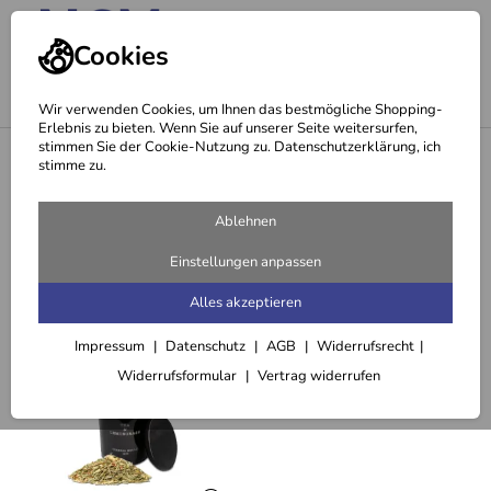
Cookies
Wir verwenden Cookies, um Ihnen das bestmögliche Shopping-
Erlebnis zu bieten. Wenn Sie auf unserer Seite weitersurfen,
stimmen Sie der Cookie-Nutzung zu. Datenschutzerklärung, ich
<
Diffusor Tea & Lemongrass (100 ml)
stimme zu.
Empfehlungen für Sie zu Diffusor Tea
Ablehnen
& Lemongrass (100 ml)
Einstellungen anpassen
Alles akzeptieren
Passend dazu
Impressum
Datenschutz
AGB
Widerrufsrecht
Widerrufsformular
Vertrag widerrufen