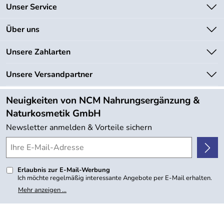
Unser Service
Kontakt
Über uns
Newsletter
Unsere Bestseller
Unsere Zahlarten
Lieferbedingungen
Marken
Kundenlogin
Unsere Versandpartner
Neu
Angebote
Neuigkeiten von NCM Nahrungsergänzung &
Kundenbewertungen (754)
Naturkosmetik GmbH
4,9/5
*****
Newsletter anmelden & Vorteile sichern
Erlaubnis zur E-Mail-Werbung
Ich möchte regelmäßig interessante Angebote per E-Mail erhalten.
Meine E-Mail-Adresse wird nicht an andere Unternehmen
Mehr anzeigen ...
weitergegeben. Zu statistischen Zwecken wird in anonymer Form
ausgewertet, welche Links im Newsletter geklickt werden. Dabei ist
nicht erkennbar, welche konkrete Person geklickt hat. Diese
Einwilligung zur Nutzung meiner E-Mail- Adresse für Werbezwecke
kann ich jederzeit mit Wirkung für die Zukunft widerrufen, indem ich