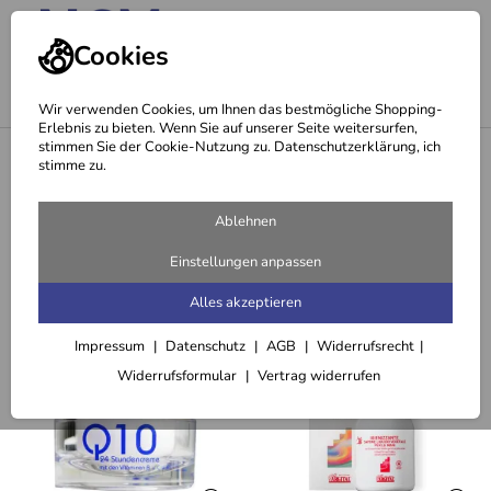
Cookies
Wir verwenden Cookies, um Ihnen das bestmögliche Shopping-
Erlebnis zu bieten. Wenn Sie auf unserer Seite weitersurfen,
stimmen Sie der Cookie-Nutzung zu. Datenschutzerklärung, ich
<
Calluna Botanicals Body Wash (300 ml)
stimme zu.
Empfehlungen für Sie zu Calluna
Ablehnen
Botanicals Body Wash (300 ml)
Einstellungen anpassen
Alles akzeptieren
Zusammengekauft mit
Impressum
Datenschutz
AGB
Widerrufsrecht
Widerrufsformular
Vertrag widerrufen