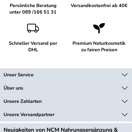
Persönliche Beratung
Versandkostenfrei ab 40€
unter 089 /166 51 31
Schneller Versand per
Premium Naturkosmetik
DHL
zu fairen Preisen
Unser Service
Kontakt
Über uns
Newsletter
Unsere Bestseller
Unsere Zahlarten
Lieferbedingungen
Marken
Kundenlogin
Unsere Versandpartner
Neu
Angebote
Neuigkeiten von NCM Nahrungsergänzung &