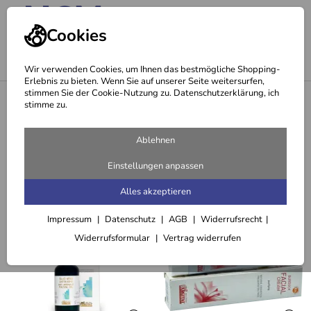
Cookies
Wir verwenden Cookies, um Ihnen das bestmögliche Shopping-
Erlebnis zu bieten. Wenn Sie auf unserer Seite weitersurfen,
stimmen Sie der Cookie-Nutzung zu. Datenschutzerklärung, ich
<
Anti-Faltencreme mit Vitaminen (50 ml)
stimme zu.
Empfehlungen für Sie zu Anti-
Ablehnen
Faltencreme mit Vitaminen (50 ml)
Einstellungen anpassen
Alles akzeptieren
Passend dazu
Impressum
Datenschutz
AGB
Widerrufsrecht
Widerrufsformular
Vertrag widerrufen