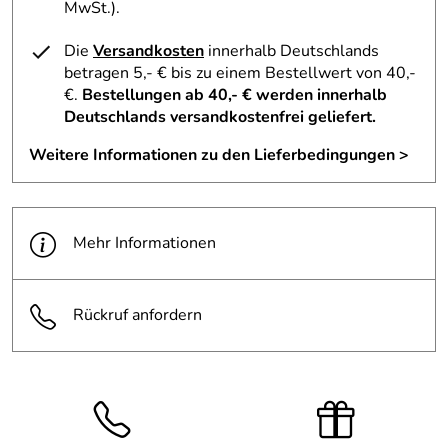
MwSt.).
Glycol, Tocopheryl Acetate, Decyl Oleate, Sucrose
Stearate, Gly cerin, Cetearyl Alcohol, Sodium Cetearyl
Die
Versandkosten
innerhalb Deutschlands
Sulfate, Stearic Acid, Palmitic Acid, Xanthan Gum,
betragen 5,- € bis zu einem Bestellwert von 40,-
Tocopherol, Parfum,
€.
Bestellungen ab 40,- € werden innerhalb
Benzyl Alcohol*, Benzyl Benzoate*, Benzyl Salicylate*,
Deutschlands versandkostenfrei geliefert.
Citronellol*, Coumarin*, Eugenol*, Geraniol*, Hexyl
Cinnamal*, Isoeugenol*, Limonene*, Linalool*, Alpha-
Weitere Informationen zu den Lieferbedingungen >
Isomethyl-Ionone*, Cinnamyl Alcohol*. *= Bestandteil des
Parfümöles
Mehr Informationen
Hersteller: Hagina Cosmetic GmbH, Seeshaupterstraße 7
82393 Iffeldorf , info@hagina-cosmetic.de
Rückruf anfordern