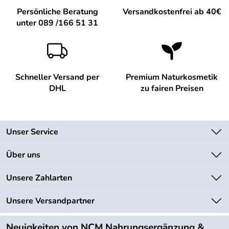
Persönliche Beratung
Versandkostenfrei ab 40€
unter 089 /166 51 31
Schneller Versand per
Premium Naturkosmetik
DHL
zu fairen Preisen
Unser Service
Kontakt
Über uns
Newsletter
Unsere Bestseller
Unsere Zahlarten
Lieferbedingungen
Marken
Kundenlogin
Unsere Versandpartner
Neu
Angebote
Neuigkeiten von NCM Nahrungsergänzung &