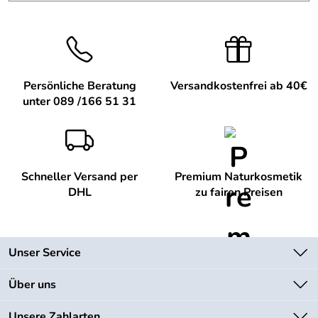
82393 Iffeldorf , info@hagina-cosmetic.de
Persönliche Beratung
Versandkostenfrei ab 40€
unter 089 /166 51 31
Schneller Versand per
Premium Naturkosmetik
DHL
zu fairen Preisen
Unser Service
Kontakt
Über uns
Newsletter
Unsere Bestseller
Unsere Zahlarten