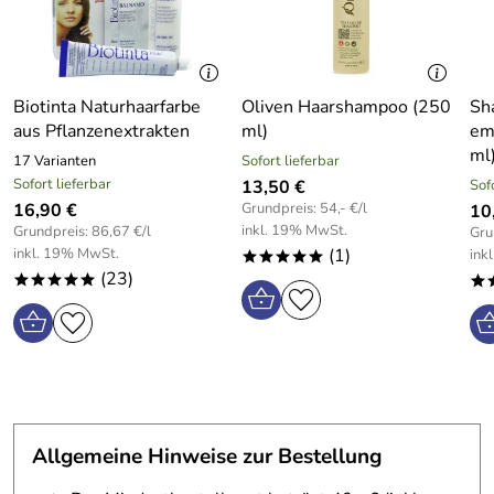
CETEARYL ALCOHOL, LECITHIN, ASCORBYL
seinen
wird, wird mit dieser einzigartigen
PALMITATE, TOCOPHEROL, CITRIC ACID,
wertvollen
Vision gedacht und erforscht: So
PHENOXYETHANOL, ETHYLHEXYLGLYCERIN,
Verbindungen
entsteht eine Linie, die Innovation
BENZOPHENONE-1.
weiter zu
und Tradition vereint.
Biotinta Naturhaarfarbe
Oliven Haarshampoo (250
Sh
erforschen:
aus Pflanzenextrakten
ml)
em
ml
Hersteller: Umbria Olii International USA, Inc. , P.O Box
17 Varianten
Sofort lieferbar
Sofort lieferbar
492 Englewood, NJ – 07631 - USA , info@olivellaline.com
13,50 €
Sof
16,90 €
Grundpreis: 54,- €/l
10
inkl. 19% MwSt.
Grundpreis: 86,67 €/l
Gru
inkl. 19% MwSt.
(1)
ink
*****
(23)
*****
*
Allgemeine Hinweise zur Bestellung