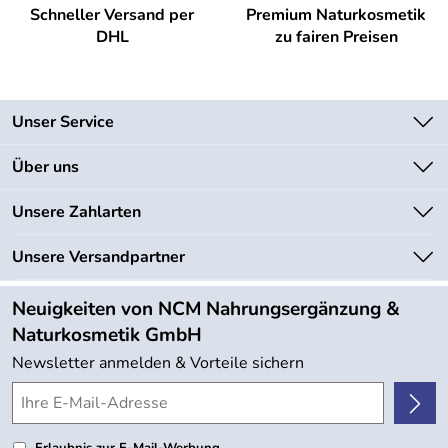
Schneller Versand per
Premium Naturkosmetik
DHL
zu fairen Preisen
Unser Service
Kontakt
Über uns
Newsletter
Unsere Bestseller
Unsere Zahlarten
Lieferbedingungen
Marken
Kundenlogin
Unsere Versandpartner
Neu
Angebote
Neuigkeiten von NCM Nahrungsergänzung &
Kundenbewertungen (754)
Naturkosmetik GmbH
4,9/5
*****
Newsletter anmelden & Vorteile sichern