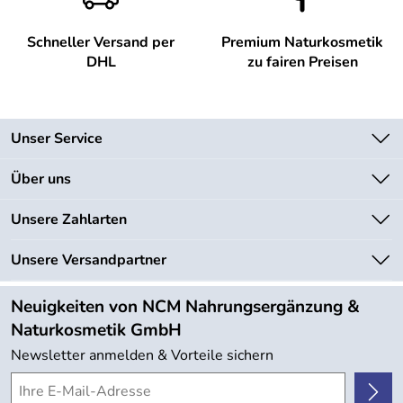
Schneller Versand per
Premium Naturkosmetik
DHL
zu fairen Preisen
Unser Service
Kontakt
Über uns
Newsletter
Unsere Bestseller
Unsere Zahlarten
Lieferbedingungen
Marken
Kundenlogin
Unsere Versandpartner
Neu
Angebote
Neuigkeiten von NCM Nahrungsergänzung &
Kundenbewertungen (754)
Naturkosmetik GmbH
4,9/5
*****
Newsletter anmelden & Vorteile sichern