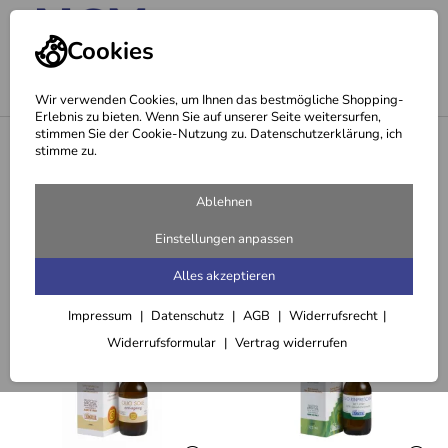
Cookies
Wir verwenden Cookies, um Ihnen das bestmögliche Shopping-
Erlebnis zu bieten. Wenn Sie auf unserer Seite weitersurfen,
stimmen Sie der Cookie-Nutzung zu. Datenschutzerklärung, ich
<
Regenerierendes Körperöl (125 ml)
stimme zu.
Empfehlungen für Sie zu
Ablehnen
Regenerierendes Körperöl (125 ml)
Einstellungen anpassen
Alles akzeptieren
Ähnliche Artikel
Impressum
Datenschutz
AGB
Widerrufsrecht
Widerrufsformular
Vertrag widerrufen