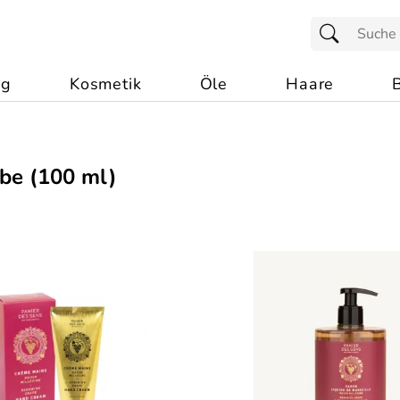
ng
Kosmetik
Öle
Haare
ube (100 ml)