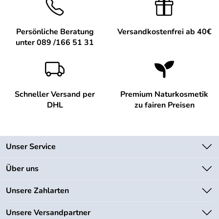
Persönliche Beratung
Versandkostenfrei ab 40€
unter 089 /166 51 31
Schneller Versand per
Premium Naturkosmetik
DHL
zu fairen Preisen
Unser Service
Kontakt
Über uns
Newsletter
Unsere Bestseller
Unsere Zahlarten
Lieferbedingungen
Marken
Kundenlogin
Unsere Versandpartner
Neu