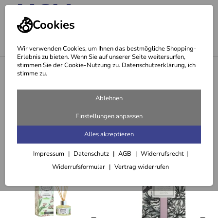
Cookies
Wir verwenden Cookies, um Ihnen das bestmögliche Shopping-
Erlebnis zu bieten. Wenn Sie auf unserer Seite weitersurfen,
stimmen Sie der Cookie-Nutzung zu. Datenschutzerklärung, ich
<
Duftkerze Panier Des Sens (180 g)
stimme zu.
Empfehlungen für Sie zu Duftkerze
Ablehnen
Panier Des Sens (180 g)
Einstellungen anpassen
Alles akzeptieren
Passend dazu
Impressum
Datenschutz
AGB
Widerrufsrecht
Widerrufsformular
Vertrag widerrufen