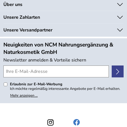
Kontakt
Über uns
Newsletter
Unsere Bestseller
Unsere Zahlarten
Lieferbedingungen
Marken
Kundenlogin
Unsere Versandpartner
Neu
Angebote
Neuigkeiten von NCM Nahrungsergänzung &
Kundenbewertungen (754)
Naturkosmetik GmbH
4,9/5
*****
Newsletter anmelden & Vorteile sichern
Erlaubnis zur E-Mail-Werbung
Ich möchte regelmäßig interessante Angebote per E-Mail erhalten.
Meine E-Mail-Adresse wird nicht an andere Unternehmen
Mehr anzeigen ...
weitergegeben. Zu statistischen Zwecken wird in anonymer Form
ausgewertet, welche Links im Newsletter geklickt werden. Dabei ist
nicht erkennbar, welche konkrete Person geklickt hat. Diese
Einwilligung zur Nutzung meiner E-Mail- Adresse für Werbezwecke
kann ich jederzeit mit Wirkung für die Zukunft widerrufen, indem ich
den Link "Abmelden" am Ende des Newsletters anklicke oder die
Option Newsletter im Mitgliederbereich deaktiviere. Die