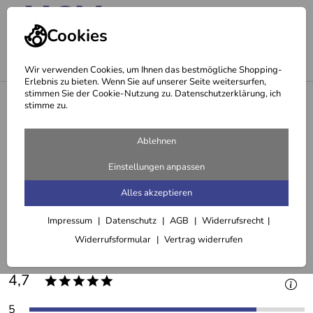
Cookies
Wir verwenden Cookies, um Ihnen das bestmögliche Shopping-
Erlebnis zu bieten. Wenn Sie auf unserer Seite weitersurfen,
stimmen Sie der Cookie-Nutzung zu. Datenschutzerklärung, ich
<
Biotinta Naturhaarfarbe aus Pflanzenextrakten
stimme zu.
Ablehnen
zurück zum Artikel
Einstellungen anpassen
Alles akzeptieren
Kundenbewertungen für Biotinta
Naturhaarfarbe aus
Impressum
Datenschutz
AGB
Widerrufsrecht
Widerrufsformular
Vertrag widerrufen
Pflanzenextrakten (23)
4,7
*****
5