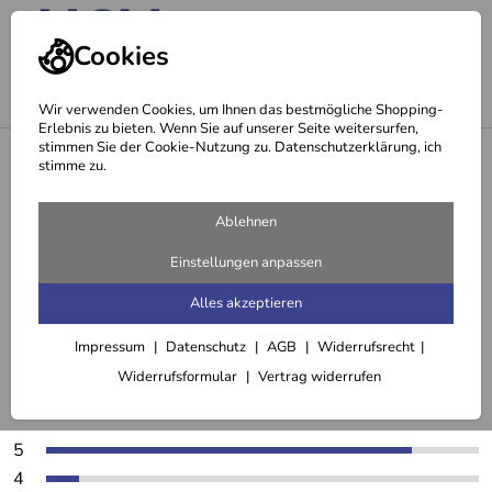
Cookies
Wir verwenden Cookies, um Ihnen das bestmögliche Shopping-
Erlebnis zu bieten. Wenn Sie auf unserer Seite weitersurfen,
stimmen Sie der Cookie-Nutzung zu. Datenschutzerklärung, ich
<
Ozonisiertes Olivenöl
stimme zu.
Ablehnen
zurück zum Artikel
Einstellungen anpassen
Alles akzeptieren
Kundenbewertungen für Ozonisiertes
Olivenöl (13)
Impressum
Datenschutz
AGB
Widerrufsrecht
Widerrufsformular
Vertrag widerrufen
4,8
*****
5
4