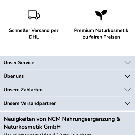
Schneller Versand per
Premium Naturkosmetik
DHL
zu fairen Preisen
Unser Service
Kontakt
Über uns
Newsletter
Unsere Bestseller
Unsere Zahlarten
Lieferbedingungen
Marken
Kundenlogin
Unsere Versandpartner
Neu
Angebote
Neuigkeiten von NCM Nahrungsergänzung &
Kundenbewertungen (754)
Naturkosmetik GmbH
4,9/5
*****