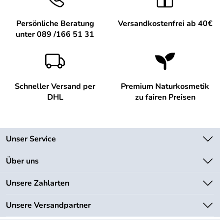
Persönliche Beratung
Versandkostenfrei ab 40€
unter 089 /166 51 31
Schneller Versand per
Premium Naturkosmetik
DHL
zu fairen Preisen
Unser Service
Kontakt
Über uns
Newsletter
Unsere Bestseller
Unsere Zahlarten
Lieferbedingungen
Marken
Kundenlogin
Unsere Versandpartner
Neu