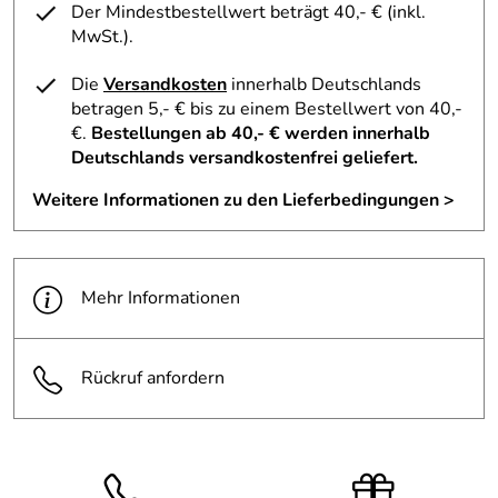
Kaolin, Parfum**/Fragrance, Linalool**, Limonene**,
Der Mindestbestellwert beträgt 40,- € (inkl.
Geraniol**.
MwSt.).
* aus biologischem Anbau, ** aus ätherischen pflanzlichen
Die
Versandkosten
innerhalb Deutschlands
Ölen
betragen 5,- € bis zu einem Bestellwert von 40,-
€.
Bestellungen ab 40,- € werden innerhalb
Deutschlands versandkostenfrei geliefert.
Hersteller: NCM Nahrungsergänzung & Naturkosmetik
Weitere Informationen zu den Lieferbedingungen >
GmbH, 82041 Oberhaching, Grünwalder Weg 28b,
info@ncm.de
Mehr Informationen
Rückruf anfordern