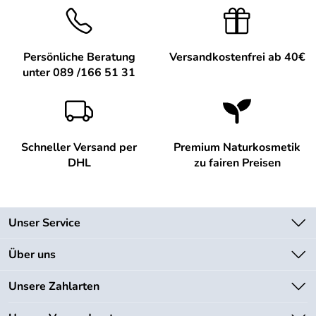
Persönliche Beratung
Versandkostenfrei ab 40€
unter 089 /166 51 31
Schneller Versand per
Premium Naturkosmetik
DHL
zu fairen Preisen
Unser Service
Kontakt
Über uns
Newsletter
Unsere Bestseller
Unsere Zahlarten
Lieferbedingungen
Marken