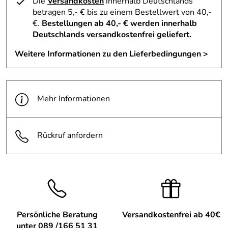
Die
Versandkosten
innerhalb Deutschlands
Schweiß werden ausgebürstet.
betragen 5,- € bis zu einem Bestellwert von 40,-
€.
Bestellungen ab 40,- € werden innerhalb
Reinigen Sie die Bürste regelmäßig
. Entfernen Sie die
Deutschlands versandkostenfrei geliefert.
Haare und shampoonieren Sie die Bürste mit einem
Naturshampoo. Zum Trocknen legen Sie sie - mit den
Weitere Informationen zu den Lieferbedingungen >
Borsten nach unten - auf ein Handtuch und lassen Sie sie
über Nacht trocknen.
Mehr Informationen
Hersteller: KOST KAMM Inh. Martin Kost, Rothenburger
Straße 7 91635 Windelsbach , info@kostkamm.de
Rückruf anfordern
Persönliche Beratung
Versandkostenfrei ab 40€
unter 089 /166 51 31