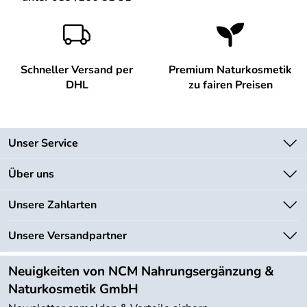
Schneller Versand per
Premium Naturkosmetik
DHL
zu fairen Preisen
Unser Service
Kontakt
Über uns
Newsletter
Unsere Bestseller
Unsere Zahlarten
Lieferbedingungen
Marken
Kundenlogin
Unsere Versandpartner
Neu
Angebote
Neuigkeiten von NCM Nahrungsergänzung &
Kundenbewertungen (754)
Naturkosmetik GmbH
4,9/5
*****