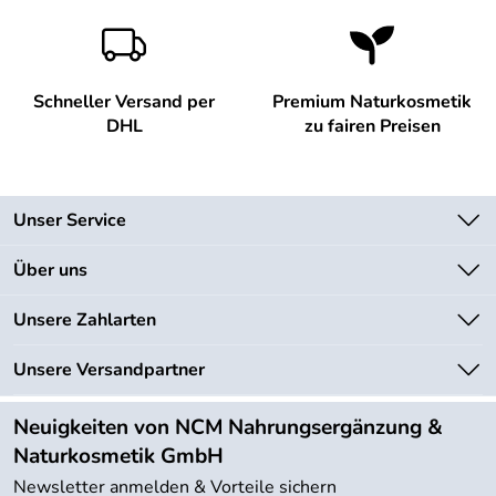
Brenderup, Denmark , customerservice@flensted-art.com
Schneller Versand per
Premium Naturkosmetik
DHL
zu fairen Preisen
Unser Service
Kontakt
Über uns
Newsletter
Unsere Bestseller
Unsere Zahlarten
Lieferbedingungen
Marken
Kundenlogin
Unsere Versandpartner
Neu
Angebote
Neuigkeiten von NCM Nahrungsergänzung &
Kundenbewertungen (754)
Naturkosmetik GmbH
4,9/5
*****
Newsletter anmelden & Vorteile sichern