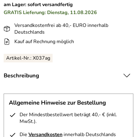
am Lager: sofort versandfertig
GRATIS
Lieferung: Dienstag, 11.08.2026
Versandkostenfrei ab 40,- EURO innerhalb
Deutschlands
Kauf auf Rechnung möglich
Artikel-Nr.:
X037ag
Beschreibung
Ein zeitloses Mobile, das Sie mit dynamischen Design und
edlen Farben lange erfreuen wird. Die Teile des Mobiles
sind aus Aluminium und daher recht stabil und von sehr
Allgemeine Hinweise zur Bestellung
hochwertiger Anmutung.
Der Mindestbestellwert beträgt 40,- € (inkl.
Mobile aus dänischer Produktion
MwSt.).
Maße des aufgehängten Mobile 72 x 70 cm
Die
Versandkosten
innerhalb Deutschlands
Zeitloses, dynamisches Design