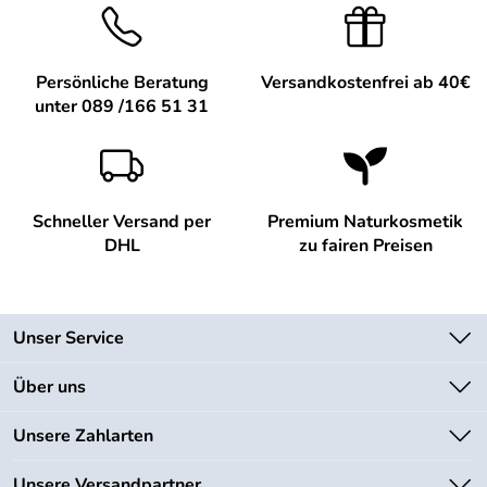
Persönliche Beratung
Versandkostenfrei ab 40€
unter 089 /166 51 31
Schneller Versand per
Premium Naturkosmetik
DHL
zu fairen Preisen
Unser Service
Kontakt
Über uns
Newsletter
Unsere Bestseller
Unsere Zahlarten
Lieferbedingungen
Marken
Kundenlogin
Unsere Versandpartner