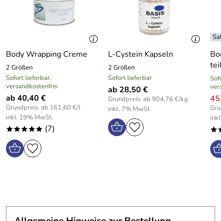
Body Wrapping Creme
L-Cystein Kapseln
Bo
tei
2 Größen
2 Größen
Sofort lieferbar,
Sofort lieferbar
Sofo
versandkostenfrei
ver
ab 28,50 €
ab 40,40 €
45,
Grundpreis: ab 904,76 €/kg
Grundpreis: ab 161,60 €/l
Gru
inkl. 7% MwSt.
inkl. 19% MwSt.
ink
(7)
*****
*
Allgemeine Hinweise zur Bestellung