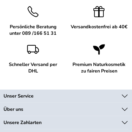
Persönliche Beratung
Versandkostenfrei ab 40€
unter 089 /166 51 31
Schneller Versand per
Premium Naturkosmetik
DHL
zu fairen Preisen
Unser Service
Kontakt
Über uns
Newsletter
Unsere Bestseller
Unsere Zahlarten
Lieferbedingungen
Marken