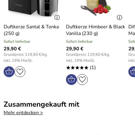
Duftkerze Santal & Tonka
Duftkerze Himbeer & Black
Di
(250 g)
Vanilla (230 g)
Ma
Sofort lieferbar
Sofort lieferbar
Sof
29,90 €
29,90 €
29
Grundpreis: 119,60 €/kg
Grundpreis: 119,60 €/kg
Gru
inkl. 19% MwSt.
inkl. 19% MwSt.
ink
(1)
*****
Zusammengekauft mit
Mehr entdecken >